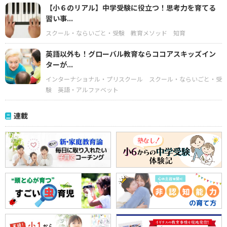
【小６のリアル】中学受験に役立つ！思考力を育てる
習い事...
スクール・ならいごと・受験
教育メソッド
知育
英語以外も！グローバル教育ならココアスキッズイン
ターが...
インターナショナル・プリスクール
スクール・ならいごと・受
験
英語・アルファベット
連載