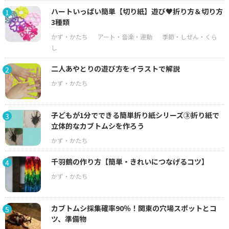
ハートいっぱい簡単【切り紙】遊び♥折り方＆切り方
1
3種類
二人あやとりの遊び方をイラストで解説
2
子どもが1分でできる簡単折り紙シリーズ③折り紙で
3
立体的なカブトムシを作ろう
千羽鶴の作り方【簡単・きれいにつなげるコツ】
4
カブトムシ採集確率90％！関東の穴場スポットとコ
5
ツ、準備物