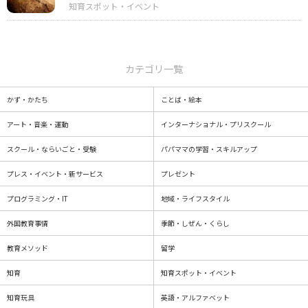
カテゴリ一覧
かず・かたち
ことば・絵本
アート・音楽・運動
インターナショナル・プリスクール
スクール・ならいごと・受験
パパママの学習・スキルアップ
プレス・イベント・新サービス
プレゼント
プログラミング・IT
地域・ライフスタイル
外国教育事情
季節・しぜん・くらし
教育メソッド
留学
知育
知育スポット・イベント
知育玩具
英語・アルファベット