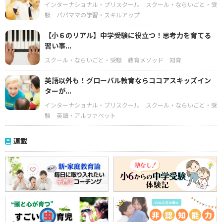
インターナショナル・プリスクール
スクール・ならいごと・受
験
パパママの学習・スキルアップ
【小６のリアル】中学受験に役立つ！思考力を育てる
習い事...
スクール・ならいごと・受験
教育メソッド
知育
英語以外も！グローバル教育ならココアスキッズイン
ターが...
インターナショナル・プリスクール
スクール・ならいごと・受
験
英語・アルファベット
連載