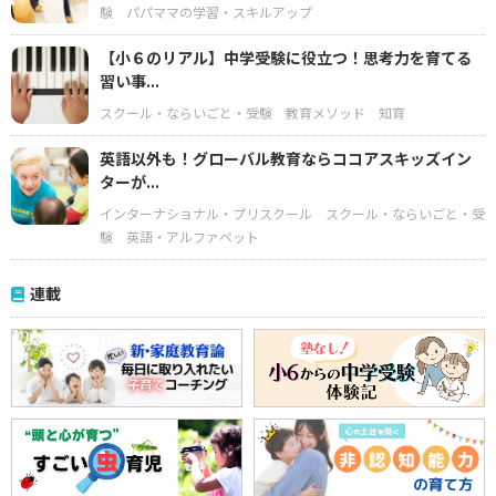
験
パパママの学習・スキルアップ
【小６のリアル】中学受験に役立つ！思考力を育てる
習い事...
スクール・ならいごと・受験
教育メソッド
知育
英語以外も！グローバル教育ならココアスキッズイン
ターが...
インターナショナル・プリスクール
スクール・ならいごと・受
験
英語・アルファベット
連載