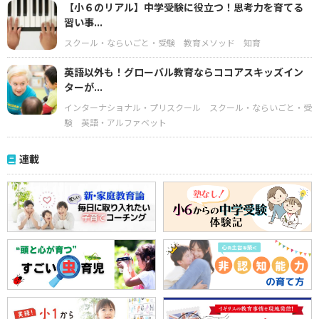
【小６のリアル】中学受験に役立つ！思考力を育てる
習い事...
スクール・ならいごと・受験
教育メソッド
知育
英語以外も！グローバル教育ならココアスキッズイン
ターが...
インターナショナル・プリスクール
スクール・ならいごと・受
験
英語・アルファベット
連載