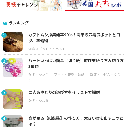
ランキング
カブトムシ採集確率90％！関東の穴場スポットとコ
1
ツ、準備物
ハートいっぱい簡単【切り紙】遊び♥折り方＆切り方
2
3種類
二人あやとりの遊び方をイラストで解説
3
音が鳴る【紙鉄砲】の作り方！大きい音を出すコツと
4
は？