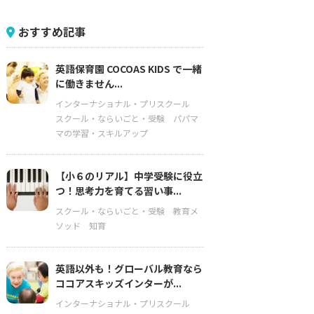
おすすめ記事
英語保育園 COCOAS KIDS で一緒
に働きません...
インターナショナル・プリスクール
スクール・ならいごと・受験
パパマ
マの学習・スキルアップ
【小６のリアル】中学受験に役立
つ！思考力を育てる習い事...
スクール・ならいごと・受験
教育メ
ソッド
知育
英語以外も！グローバル教育なら
ココアスキッズインターが...
インターナショナル・プリスクール