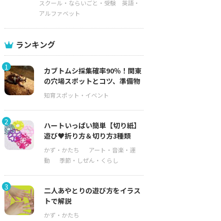
スクール・ならいごと・受験
英語・
アルファベット
ランキング
1
カブトムシ採集確率90％！関東
の穴場スポットとコツ、準備物
2
ハートいっぱい簡単【切り紙】
遊び♥折り方＆切り方3種類
3
二人あやとりの遊び方をイラス
トで解説