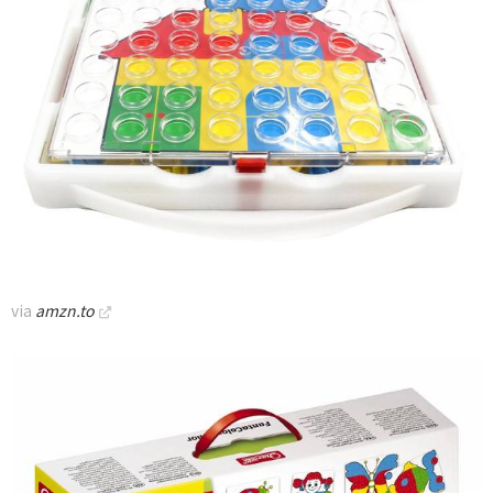
via
amzn.to