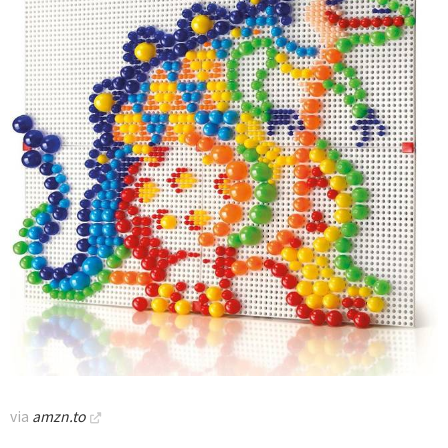
via
amzn.to