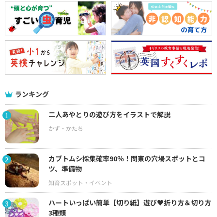
ランキング
二人あやとりの遊び方をイラストで解説
1
カブトムシ採集確率90％！関東の穴場スポットとコ
2
ツ、準備物
ハートいっぱい簡単【切り紙】遊び♥折り方＆切り方
3
3種類