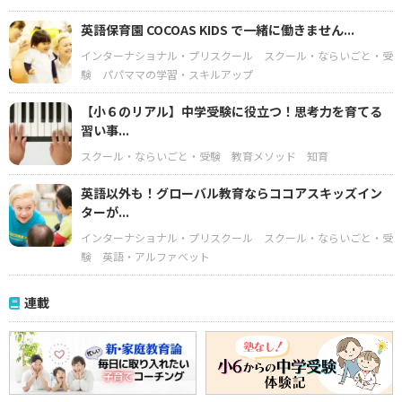
英語保育園 COCOAS KIDS で一緒に働きません...
インターナショナル・プリスクール
スクール・ならいごと・受
験
パパママの学習・スキルアップ
【小６のリアル】中学受験に役立つ！思考力を育てる
習い事...
スクール・ならいごと・受験
教育メソッド
知育
英語以外も！グローバル教育ならココアスキッズイン
ターが...
インターナショナル・プリスクール
スクール・ならいごと・受
験
英語・アルファベット
連載