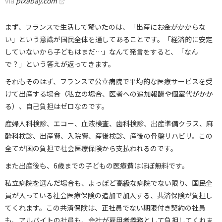
via
pixabay.com
まず、フランスで生活して驚いたのは、「出産にお金がかからな
い」という意識が国民全体を通してあることです。「経済的に安定
していないから子どもはまだ…」なんて発言をすると、「なん
で？」という答えが返ってきます。
それもそのはず、フランスで公立病院で平均的な医療サービスを受
けて出産する場合（私立の場合、医者への追加報酬や個室代がかか
る）、自己負担はゼロなのです。
産婦人科検診、エコー、血液検査、歯科検診、出産準備クラス、麻
酔科検診、出産費、入院費、産後検診、産後の骨盤リハビリ。この
全てが国の負担で社会医療保険から支払われるのです。
また出産後も、6歳までの子どもの医療費はほぼ無料です。
私立病院を選んだ場合も、よっぽど高級な病院でない限り、国民全
員が入っている社会医療保険の追加で加入する、共済保険が負担し
てくれます。この共済保険は、正社員でない期限付き契約の社員
も、アルバイトの社員も、会社が雇用者義務として負担してくれま