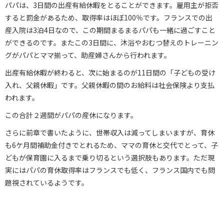
パパは、3日間の出産有給休暇をとることができます。雇用主が拒否
すると罰金があるため、取得率はほぼ100％です。フランスでの出
産入院は3泊4日なので、この期間まるまるパパも一緒に過ごすこと
ができるのです。またこの3日間に、沐浴やおむつ替えのトレーニン
グがパパとママ揃って、助産婦さんから行われます。
出産有給休暇が終わると、次に始まるのが11日間の「子どもの受け
入れ、父親休暇」です。父親休暇の間のお給料は社会保険より支払
われます。
この合計２週間がパパの産休になります。
さらに前章で書いたように、世帯収入は減ってしまいますが、育休
も6ケ月間補助金付きでとれるため、ママの育休と交代でとって、子
どもが保育園に入るまで乗り切るという選択肢もあります。ただ現
実にはパパの育休取得率はフランスでも低く、フランス国内でも問
題視されているようです。