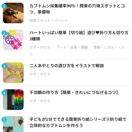
カブトムシ採集確率90％！関東の穴場スポットとコ
1
ツ、準備物
ハートいっぱい簡単【切り紙】遊び♥折り方＆切り方
2
3種類
二人あやとりの遊び方をイラストで解説
3
千羽鶴の作り方【簡単・きれいにつなげるコツ】
4
子どもが1分でできる簡単折り紙シリーズ③折り紙で
5
立体的なカブトムシを作ろう