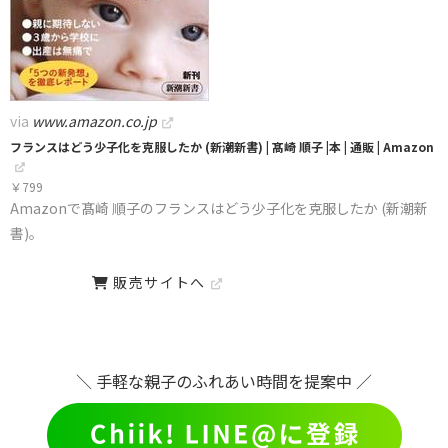
via
www.amazon.co.jp
フランスはどう少子化を克服したか (新潮新書) | 髙崎 順子 |本 | 通販 | Amazon
￥
799
Amazonで髙崎 順子のフランスはどう少子化を克服したか (新潮新
書)。
販売サイトへ
＼ 手軽な親子のふれあい時間を提案中 ／