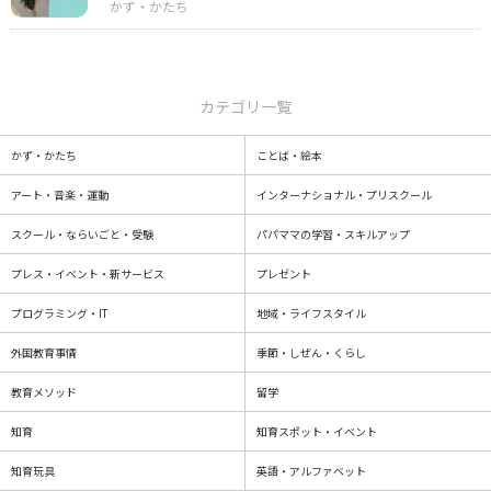
カテゴリ一覧
かず・かたち
ことば・絵本
アート・音楽・運動
インターナショナル・プリスクール
スクール・ならいごと・受験
パパママの学習・スキルアップ
プレス・イベント・新サービス
プレゼント
プログラミング・IT
地域・ライフスタイル
外国教育事情
季節・しぜん・くらし
教育メソッド
留学
知育
知育スポット・イベント
知育玩具
英語・アルファベット