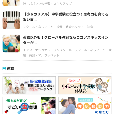
験
パパママの学習・スキルアップ
【小６のリアル】中学受験に役立つ！思考力を育てる
習い事...
スクール・ならいごと・受験
教育メソッド
知育
英語以外も！グローバル教育ならココアスキッズイン
ターが...
インターナショナル・プリスクール
スクール・ならいごと・受
験
英語・アルファベット
連載