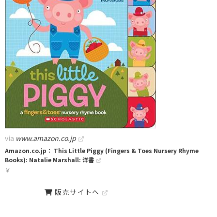
via
www.amazon.co.jp
Amazon.co.jp： This Little Piggy (Fingers & Toes Nursery Rhyme
Books): Natalie Marshall: 洋書
￥
販売サイトへ