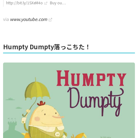
http://bit.ly/1SXeM4o
Buy ou…
via
www.youtube.com
Humpty Dumpty落っこちた！