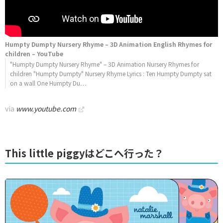
Humpty Dumpty Nursery Rhyme – 3D Animation English Rhymes for
children – YouTube
"Humpty Dumpty Nursery Rhyme" – 3D Animation Nursery Rhymes for
children "Humpty Dumpty" Nursery Rhyme Lyrics : Ten Humpty Dumpty sat
on a wall One Humpty Du…
via
www.youtube.com
This little piggyはどこへ行った？