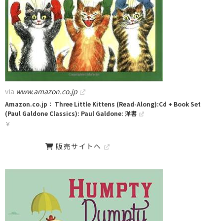
via
www.amazon.co.jp
Amazon.co.jp： Three Little Kittens (Read-Along):Cd + Book Set
(Paul Galdone Classics): Paul Galdone: 洋書
￥
販売サイトへ