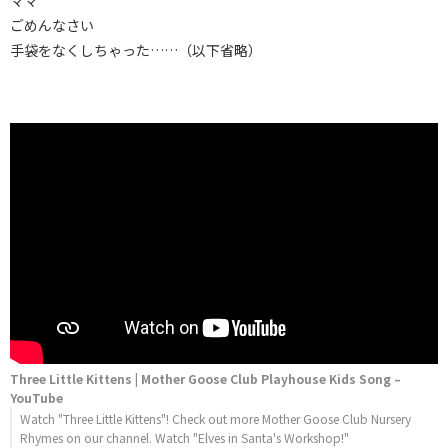
ママ
ごめんなさい
手袋をなくしちゃった……（以下省略）
Three Little Kittens | Mother Goose Club Playhouse Kids Song –
YouTube
Watch "Three Little Kittens"! Check out more Mother Goose Club Nursery
Rhymes on our channel. Watch "Elves in Santa's Workshop!"