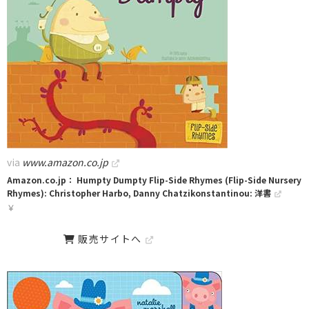
via
www.amazon.co.jp
Amazon.co.jp： Humpty Dumpty Flip-Side Rhymes (Flip-Side Nursery
Rhymes): Christopher Harbo, Danny Chatzikonstantinou: 洋書
￥
販売サイトへ