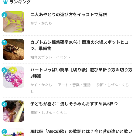
ランキング
二人あやとりの遊び方をイラストで解説
1
カブトムシ採集確率90％！関東の穴場スポットとコ
2
ツ、準備物
ハートいっぱい簡単【切り紙】遊び♥折り方＆切り方
3
3種類
子どもが喜ぶ！流しそうめんおすすめ具材5つ
4
現代版「ABCの歌」の歌詞とは？今と昔の違いと歌い
5