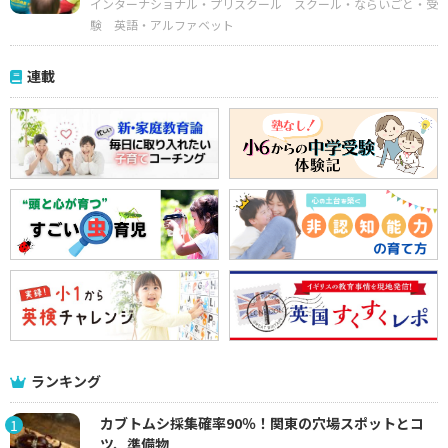
インターナショナル・プリスクール
スクール・ならいごと・受
験
英語・アルファベット
連載
ランキング
カブトムシ採集確率90％！関東の穴場スポットとコ
1
ツ、準備物