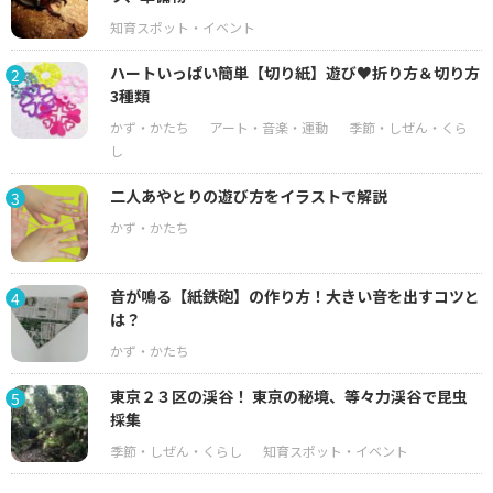
ハートいっぱい簡単【切り紙】遊び♥折り方＆切り方
2
3種類
二人あやとりの遊び方をイラストで解説
3
音が鳴る【紙鉄砲】の作り方！大きい音を出すコツと
4
は？
東京２３区の渓谷！ 東京の秘境、等々力渓谷で昆虫
5
採集