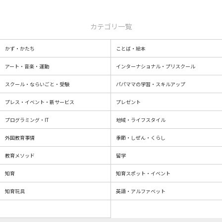
カテゴリ一覧
かず・かたち
ことば・絵本
アート・音楽・運動
インターナショナル・プリスクール
スクール・ならいごと・受験
パパママの学習・スキルアップ
プレス・イベント・新サービス
プレゼント
プログラミング・IT
地域・ライフスタイル
外国教育事情
季節・しぜん・くらし
教育メソッド
留学
知育
知育スポット・イベント
知育玩具
英語・アルファベット