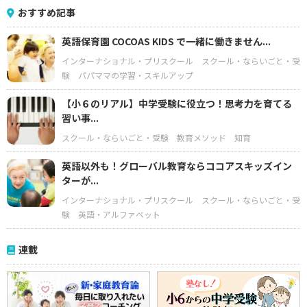
おすすめ記事
英語保育園 COCOAS KIDS で一緒に働きません...
インターナショナル・プリスクール
スクール・ならいごと・受
験
パパママの学習・スキルアップ
【小６のリアル】中学受験に役立つ！思考力を育てる
習い事...
スクール・ならいごと・受験
教育メソッド
知育
英語以外も！グローバル教育ならココアスキッズイン
ターが...
インターナショナル・プリスクール
スクール・ならいごと・受
験
英語・アルファベット
連載