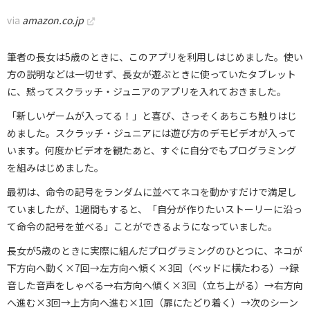
via
amazon.co.jp
筆者の長女は5歳のときに、このアプリを利用しはじめました。使い
方の説明などは一切せず、長女が遊ぶときに使っていたタブレット
に、黙ってスクラッチ・ジュニアのアプリを入れておきました。
「新しいゲームが入ってる！」と喜び、さっそくあちこち触りはじ
めました。スクラッチ・ジュニアには遊び方のデモビデオが入って
います。何度かビデオを観たあと、すぐに自分でもプログラミング
を組みはじめました。
最初は、命令の記号をランダムに並べてネコを動かすだけで満足し
ていましたが、1週間もすると、「自分が作りたいストーリーに沿っ
て命令の記号を並べる」ことができるようになっていました。
長女が5歳のときに実際に組んだプログラミングのひとつに、ネコが
下方向へ動く×7回→左方向へ傾く×3回（ベッドに横たわる）→録
音した音声をしゃべる→右方向へ傾く×3回（立ち上がる）→右方向
へ進む×3回→上方向へ進む×1回（扉にたどり着く）→次のシーン