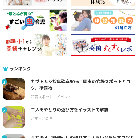
ランキング
カブトムシ採集確率90％！関東の穴場スポットとコ
1
ツ、準備物
二人あやとりの遊び方をイラストで解説
2
音が鳴る【紙鉄砲】の作り方！大きい音を出すコツと
3