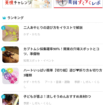
ランキング
二人あやとりの遊び方をイラストで解説
1
カブトムシ採集確率90％！関東の穴場スポットとコ
2
ツ、準備物
ハートいっぱい簡単【切り紙】遊び♥折り方＆切り方
3
3種類
子どもが喜ぶ！流しそうめんおすすめ具材5つ
4