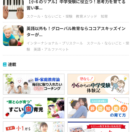
【小６のリアル】中学受験に役立つ！思考力を育てる
習い事...
スクール・ならいごと・受験
教育メソッド
知育
英語以外も！グローバル教育ならココアスキッズイン
ターが...
インターナショナル・プリスクール
スクール・ならいごと・受
験
英語・アルファベット
連載