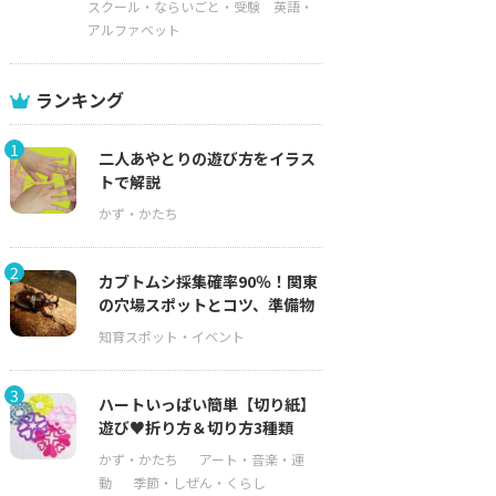
スクール・ならいごと・受験
英語・
アルファベット
ランキング
1
二人あやとりの遊び方をイラス
トで解説
2
カブトムシ採集確率90％！関東
の穴場スポットとコツ、準備物
3
ハートいっぱい簡単【切り紙】
遊び♥折り方＆切り方3種類