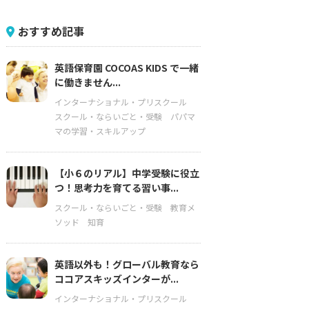
おすすめ記事
英語保育園 COCOAS KIDS で一緒
に働きません...
インターナショナル・プリスクール
スクール・ならいごと・受験
パパマ
マの学習・スキルアップ
【小６のリアル】中学受験に役立
つ！思考力を育てる習い事...
スクール・ならいごと・受験
教育メ
ソッド
知育
英語以外も！グローバル教育なら
ココアスキッズインターが...
インターナショナル・プリスクール