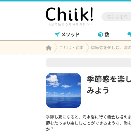
メソッド
数
Home
ことば・絵本
季節感を楽しむ、海

季節感を楽
みよう
季節も夏になると、海水浴に行く機会も増えま
節をたっぷり楽しむことができるような、海
か？