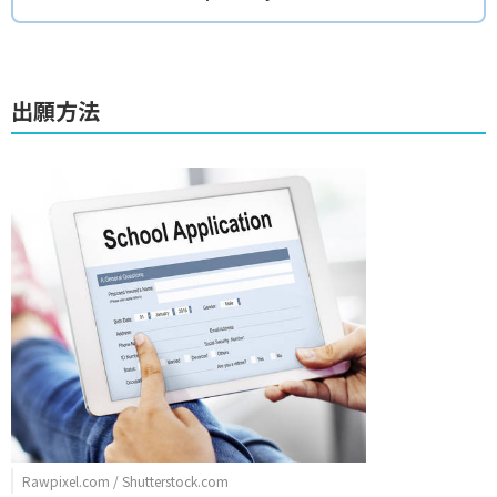
出願方法
Rawpixel.com / Shutterstock.com