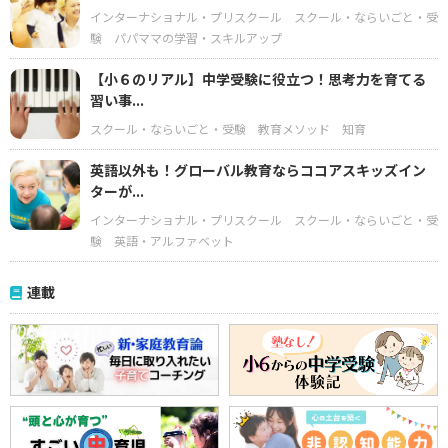
インターナショナル・プリスクール
スクール・ならいごと・受
験
パパママの学習・スキルアップ
【小６のリアル】中学受験に役立つ！思考力を育てる
習い事...
スクール・ならいごと・受験
教育メソッド
知育
英語以外も！グローバル教育ならココアスキッズイン
ターが...
インターナショナル・プリスクール
スクール・ならいごと・受
験
英語・アルファベット
連載