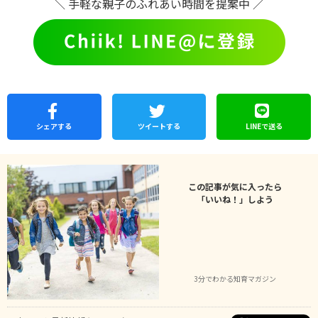
＼ 手軽な親子のふれあい時間を提案中 ／
シェア
する
ツイートする
LINEで
送る
この記事が気に入ったら
「いいね！」しよう
3分でわかる知育マガジン