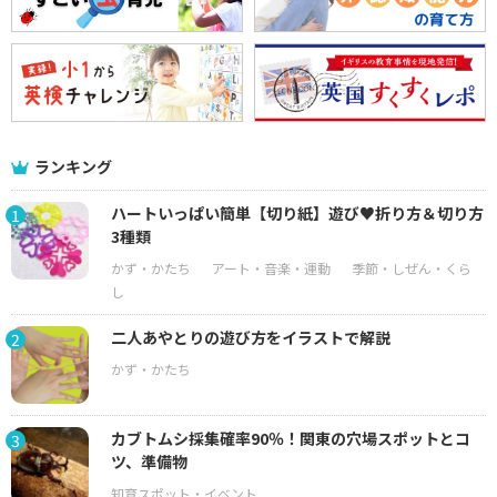
ランキング
ハートいっぱい簡単【切り紙】遊び♥折り方＆切り方
1
3種類
二人あやとりの遊び方をイラストで解説
2
カブトムシ採集確率90％！関東の穴場スポットとコ
3
ツ、準備物