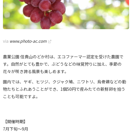
via
www.photo-ac.com
農業公園 信貴山のどか村は、エコファーマー認定を受けた農園で
す。自然がとても豊かで、ぶどうなどの味覚狩りに加え、季節の
花々が咲き誇る風景も楽しめます。
園内では、ヤギ、ヒツジ、クジャク鳩、ニワトリ、烏骨鶏などの動
物たちとふれあうことができ、1個50円で産みたての新鮮卵を拾う
ことも可能ですよ。
【開催時期】
7月下旬～9月