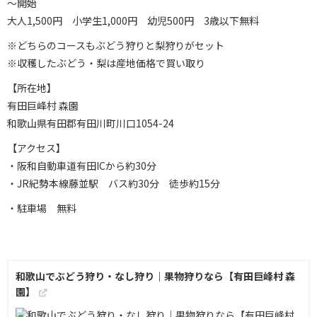
～開始
大人1,500円 小学生1,000円 幼児500円 3歳以下無料
※どちらのコースもぶどう狩りと梨狩りがセット
※収穫したぶどう・梨は産地価格で買い取り
【所在地】
有田巨峰村 森園
和歌山県有田郡有田川町川口1054-24
【アクセス】
・阪和自動車道有田ICから約30分
・JR紀勢本線藤並駅 バス約30分 徒歩約15分
・駐車場 無料
和歌山でぶどう狩り・なし狩り｜果物狩りなら【有田巨峰村 森
園】