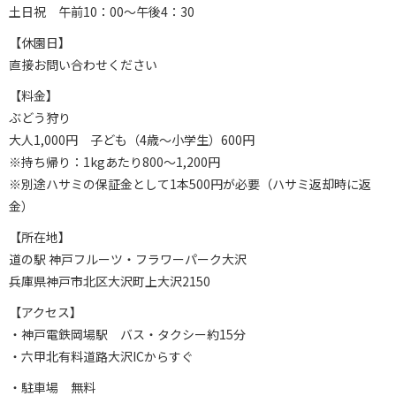
土日祝 午前10：00～午後4：30
【休園日】
直接お問い合わせください
【料金】
ぶどう狩り
大人1,000円 子ども（4歳～小学生）600円
※持ち帰り：1kgあたり800～1,200円
※別途ハサミの保証金として1本500円が必要（ハサミ返却時に返
金）
【所在地】
道の駅 神戸フルーツ・フラワーパーク大沢
兵庫県神戸市北区大沢町上大沢2150
【アクセス】
・神戸電鉄岡場駅 バス・タクシー約15分
・六甲北有料道路大沢ICからすぐ
・駐車場 無料