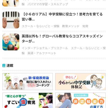
験
パパママの学習・スキルアップ
【小６のリアル】中学受験に役立つ！思考力を育てる
習い事...
スクール・ならいごと・受験
教育メソッド
知育
英語以外も！グローバル教育ならココアスキッズイン
ターが...
インターナショナル・プリスクール
スクール・ならいごと・受
験
英語・アルファベット
連載