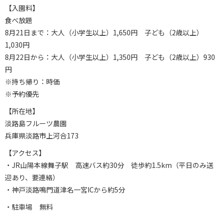
【入園料】
食べ放題
8月21日まで：大人（小学生以上）1,650円 子ども（2歳以上）
1,030円
8月22日から：大人（小学生以上）1,350円 子ども（2歳以上）930
円
※持ち帰り：時価
※予約優先
【所在地】
淡路島フルーツ農園
兵庫県淡路市上河合173
【アクセス】
・JR山陽本線舞子駅 高速バス約30分 徒歩約1.5km（平日のみ送
迎あり、要連絡）
・神戸淡路鳴門道津名一宮ICから約5分
・駐車場 無料