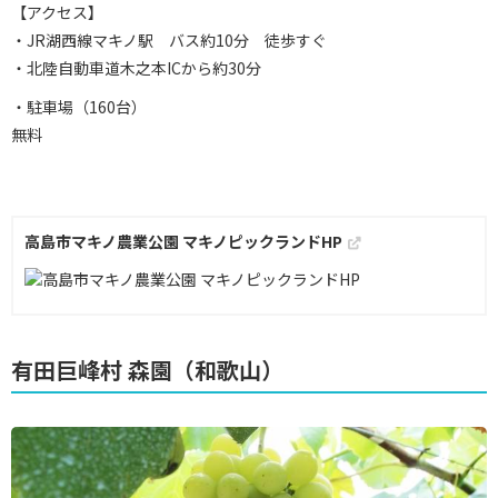
【アクセス】
・JR湖西線マキノ駅 バス約10分 徒歩すぐ
・北陸自動車道木之本ICから約30分
・駐車場（160台）
無料
高島市マキノ農業公園 マキノピックランドHP
有田巨峰村 森園（和歌山）