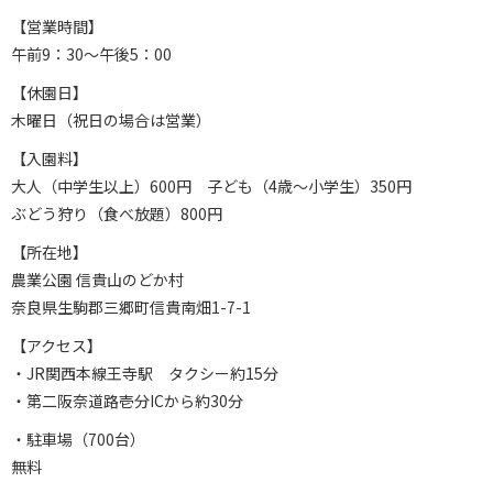
【営業時間】
午前9：30～午後5：00
【休園日】
木曜日（祝日の場合は営業）
【入園料】
大人（中学生以上）600円 子ども（4歳～小学生）350円
ぶどう狩り（食べ放題）800円
【所在地】
農業公園 信貴山のどか村
奈良県生駒郡三郷町信貴南畑1-7-1
【アクセス】
・JR関西本線王寺駅 タクシー約15分
・第二阪奈道路壱分ICから約30分
・駐車場（700台）
無料