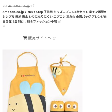
via
amazon.co.jp
Amazon.co.jp： Next Step 子供用 キッズエプロン3点セット 楽チン着脱!!
シンプル 無地 撥水 シワになりにくい エプロン 三角巾 巾着バッグ アレンジ自
由自在【全8色】: 服＆ファッション小物
￥
販売サイトへ