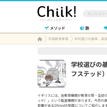
メソッド
数
Home
外国教育事情
学校選びの基準、英国

学校選びの基
フステッド
イギリスには、各教育機関が教育の質・生徒のニ
ッド）」という監査機関があります。今月の
影響があるOfstedの制度についてご紹介しま