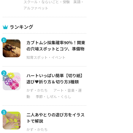
スクール・ならいごと・受験
英語・
アルファベット
ランキング
1
カブトムシ採集確率90％！関東
の穴場スポットとコツ、準備物
2
ハートいっぱい簡単【切り紙】
遊び♥折り方＆切り方3種類
3
二人あやとりの遊び方をイラス
トで解説