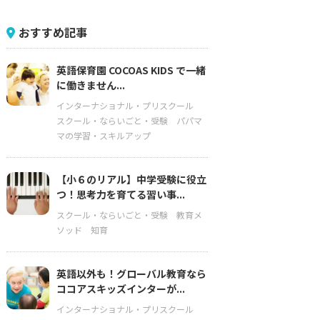
おすすめ記事
英語保育園 COCOAS KIDS で一緒
に働きません...
インターナショナル・プリスクール
スクール・ならいごと・受験
パパマ
マの学習・スキルアップ
【小６のリアル】中学受験に役立
つ！思考力を育てる習い事...
スクール・ならいごと・受験
教育メ
ソッド
知育
英語以外も！グローバル教育なら
ココアスキッズインターが...
インターナショナル・プリスクール