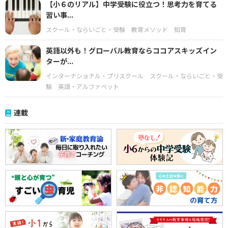
【小６のリアル】中学受験に役立つ！思考力を育てる
習い事...
スクール・ならいごと・受験
教育メソッド
知育
英語以外も！グローバル教育ならココアスキッズイン
ターが...
インターナショナル・プリスクール
スクール・ならいごと・受
験
英語・アルファベット
連載