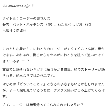
via
amazon.co.jp
タイトル：ロージーのおさんぽ
著者：パット・ハッチンス （作）、わたなべ しげお （訳）
出版社：偕成社
にわとり小屋から、にわとりのロージーがてくてくおさんぽに出か
けます。あれあれ、後ろからキツネがにわとりを狙って追いかけて
きているよ……？
文章では語られないキツネに振りかかる惨事。絵でストーリーが語
られる、絵本ならではの作品です。
はじめは「どういうこと？」となるお子さまもいるかもしれません
が、よーく絵を見ているうちに、クスクス笑いがこみ上げてくるは
ず。
さて、ロージーは無事帰ってこられるのでしょうか？