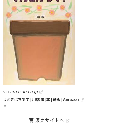
via
amazon.co.jp
うえきばちです | 川端 誠 |本 | 通販 | Amazon
￥
販売サイトへ