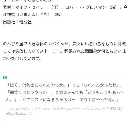
著者：マイク・セイラー （作）、ロバート・グロスマン （絵）、今
江祥智（いまえよしとも）（訳）
出版社：偕成社
のんびり屋で大きな体のカバくんが、次々にいろいろなものに挑戦
しては失敗していくストーリー。翻訳された関西弁が何ともいい味
わいを出しています。
「ぼく、消防士になれるやろか。」でも「なれへんかったわ。」
「船乗りはどうやろか。」と意気込んでも「どうもこうもあらへ
ん。」「ピアニストになるちからはー ありすぎやったな。」
via
ぼちぼちいこか | マイク・セイラー, ロバート・グロスマン, 今江 祥智 |本 |
通販 | Amazon