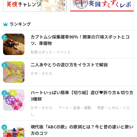
ランキング
カブトムシ採集確率90％！関東の穴場スポットとコ
1
ツ、準備物
二人あやとりの遊び方をイラストで解説
2
ハートいっぱい簡単【切り紙】遊び♥折り方＆切り方
3
3種類
現代版「ABCの歌」の歌詞とは？今と昔の違いと歌い
4
方のコツ