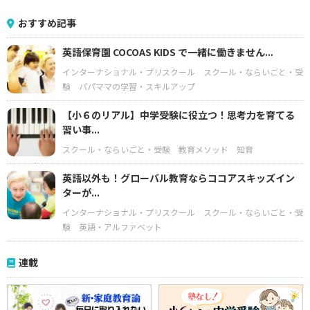
おすすめ記事
英語保育園 COCOAS KIDS で一緒に働きません...
インターナショナル・プリスクール
スクール・ならいごと・受
験
パパママの学習・スキルアップ
【小６のリアル】中学受験に役立つ！思考力を育てる
習い事...
スクール・ならいごと・受験
教育メソッド
知育
英語以外も！グローバル教育ならココアスキッズイン
ターが...
インターナショナル・プリスクール
スクール・ならいごと・受
験
英語・アルファベット
連載