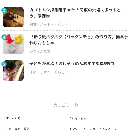
カブトムシ採集確率90％！関東の穴場スポットとコ
3
ツ、準備物
「折り紙パクパク（パックンチョ）の作り方」簡単手
4
作りおもちゃ
子どもが喜ぶ！流しそうめんおすすめ具材5つ
5
カテゴリ一覧
かず・かたち
ことば・絵本
アート・音楽・運動
インターナショナル・プリスクール