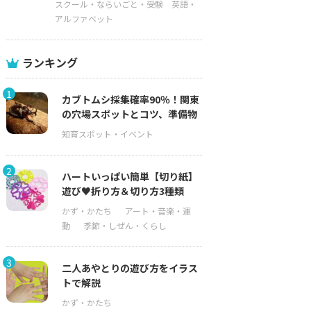
スクール・ならいごと・受験
英語・
アルファベット
ランキング
1
カブトムシ採集確率90％！関東
の穴場スポットとコツ、準備物
2
ハートいっぱい簡単【切り紙】
遊び♥折り方＆切り方3種類
3
二人あやとりの遊び方をイラス
トで解説