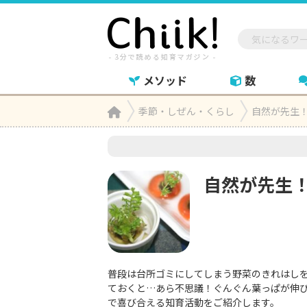
メソッド
数
Home
季節・しぜん・くらし
自然が先生

自然が先生
普段は台所ゴミにしてしまう野菜のきれはし
ておくと…あら不思議！ぐんぐん葉っぱが伸
で喜び合える知育活動をご紹介します。