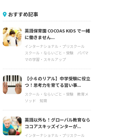
おすすめ記事
英語保育園 COCOAS KIDS で一緒
に働きません...
インターナショナル・プリスクール
スクール・ならいごと・受験
パパマ
マの学習・スキルアップ
【小６のリアル】中学受験に役立
つ！思考力を育てる習い事...
スクール・ならいごと・受験
教育メ
ソッド
知育
英語以外も！グローバル教育なら
ココアスキッズインターが...
インターナショナル・プリスクール