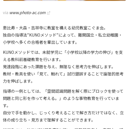
via
www.photo-ac.com
恵比寿・大森・吉祥寺に教室を構える幼児教室こぐま会。
独自の指導法”KUNOメソッド”によって、難関国立・私立幼稚園・
小学校へ多くの合格者を輩出しています。
KUNOメソッドでは、未就学児に「小学校以降の学力の伸び」を支
える教科前基礎教育を行います。
発達段階にあった課題を与え、無理なく思考力を伸ばします。
教材・教具を使い「見て、触れて」試行錯誤することで論理的思考
力を伸ばします。
指導の一例としては、「空間認識問題を解く際にブロックを使って
問題と同じ形を作って考える。」のような事物教育を行っていま
す。
自分で手を動かし、じっくり考えることで解き方だけではなく、立
体の成り立ち・見方まで理解することができます。