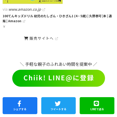
via
www.amazon.co.jp
100てんキッズドリル 幼児のたしざん・ひきざん1 (4・5歳) | 久野泰可 |本 | 通
販 | Amazon
￥
販売サイトへ
＼ 手軽な親子のふれあい時間を提案中 ／
シェア
する
ツイートする
LINEで
送る