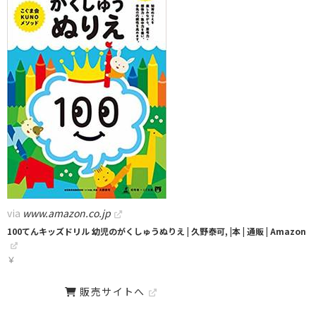
via
www.amazon.co.jp
100てんキッズドリル 幼児のがくしゅうぬりえ | 久野泰可, |本 | 通販 | Amazon
￥
販売サイトへ