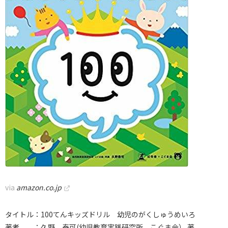
via
amazon.co.jp
タイトル：100てんキッズドリル 幼児のがくしゅうめいろ
著者 ：久野 泰可(幼児教育実践研究所 こぐま会） 著