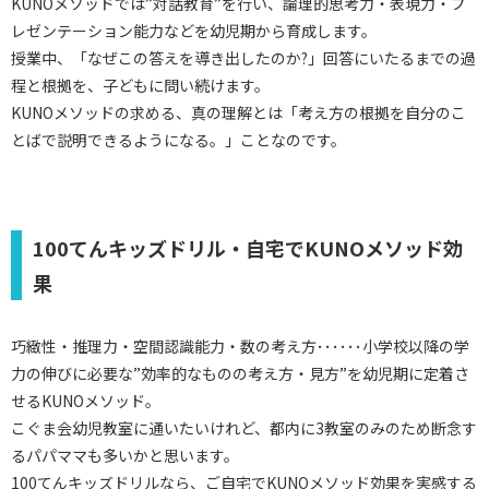
KUNOメソッドでは”対話教育”を行い、論理的思考力・表現力・プ
レゼンテーション能力などを幼児期から育成します。
授業中、「なぜこの答えを導き出したのか?」回答にいたるまでの過
程と根拠を、子どもに問い続けます。
KUNOメソッドの求める、真の理解とは「考え方の根拠を自分のこ
とばで説明できるようになる。」ことなのです。
100てんキッズドリル・自宅でKUNOメソッド効
果
巧緻性・推理力・空間認識能力・数の考え方･･････小学校以降の学
力の伸びに必要な”効率的なものの考え方・見方”を幼児期に定着さ
せるKUNOメソッド。
こぐま会幼児教室に通いたいけれど、都内に3教室のみのため断念す
るパパママも多いかと思います。
100てんキッズドリルなら、ご自宅でKUNOメソッド効果を実感する