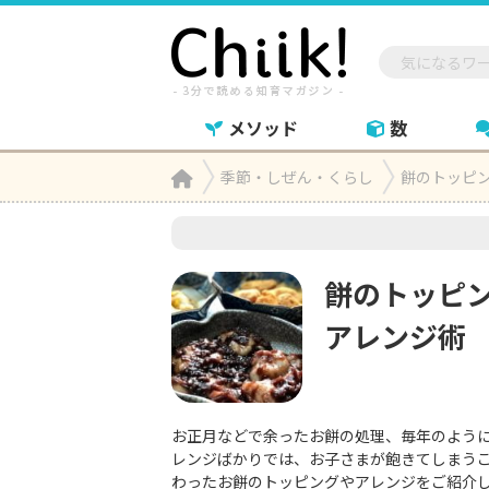
メソッド
数
Home
季節・しぜん・くらし
餅のトッピ

餅のトッピ
アレンジ術
お正月などで余ったお餅の処理、毎年のよう
レンジばかりでは、お子さまが飽きてしまう
わったお餅のトッピングやアレンジをご紹介