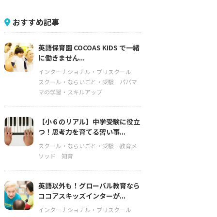
おすすめ記事
英語保育園 COCOAS KIDS で一緒
に働きません...
インターナショナル・プリスクール
スクール・ならいごと・受験
パパマ
マの学習・スキルアップ
【小６のリアル】中学受験に役立
つ！思考力を育てる習い事...
スクール・ならいごと・受験
教育メ
ソッド
知育
英語以外も！グローバル教育なら
ココアスキッズインターが...
インターナショナル・プリスクール