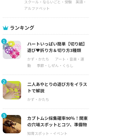
スクール・ならいごと・受験
英語・
アルファベット
ランキング
1
ハートいっぱい簡単【切り紙】
遊び♥折り方＆切り方3種類
2
二人あやとりの遊び方をイラス
トで解説
3
カブトムシ採集確率90％！関東
の穴場スポットとコツ、準備物