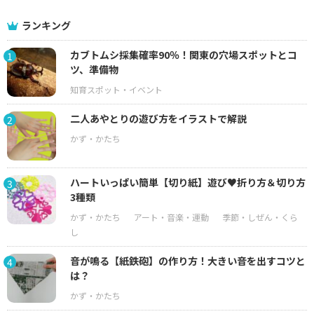
ランキング
カブトムシ採集確率90％！関東の穴場スポットとコ
1
ツ、準備物
二人あやとりの遊び方をイラストで解説
2
ハートいっぱい簡単【切り紙】遊び♥折り方＆切り方
3
3種類
音が鳴る【紙鉄砲】の作り方！大きい音を出すコツと
4
は？