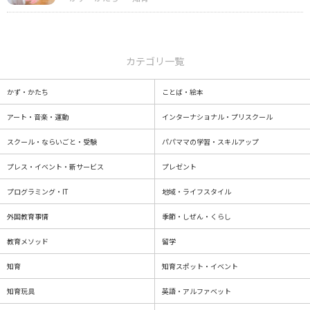
カテゴリ一覧
かず・かたち
ことば・絵本
アート・音楽・運動
インターナショナル・プリスクール
スクール・ならいごと・受験
パパママの学習・スキルアップ
プレス・イベント・新サービス
プレゼント
プログラミング・IT
地域・ライフスタイル
外国教育事情
季節・しぜん・くらし
教育メソッド
留学
知育
知育スポット・イベント
知育玩具
英語・アルファベット