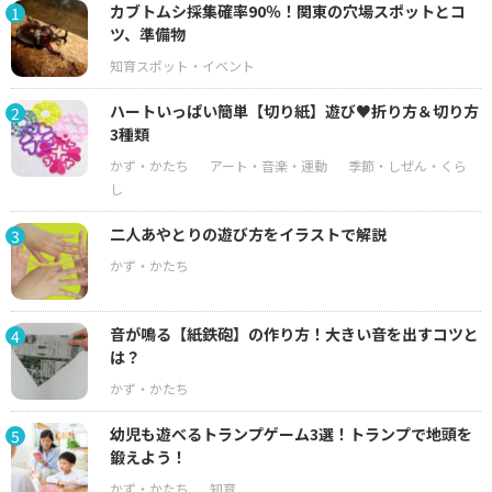
カブトムシ採集確率90％！関東の穴場スポットとコ
1
ツ、準備物
ハートいっぱい簡単【切り紙】遊び♥折り方＆切り方
2
3種類
二人あやとりの遊び方をイラストで解説
3
音が鳴る【紙鉄砲】の作り方！大きい音を出すコツと
4
は？
幼児も遊べるトランプゲーム3選！トランプで地頭を
5
鍛えよう！