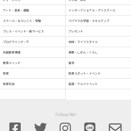
アート・音楽・運動
インターナショナル・プリスクール
スクール・ならいごと・受験
パパママの学習・スキルアップ
プレス・イベント・新サービス
プレゼント
プログラミング・IT
地域・ライフスタイル
外国教育事情
季節・しぜん・くらし
教育メソッド
留学
知育
知育スポット・イベント
知育玩具
英語・アルファベット
Follow Me!