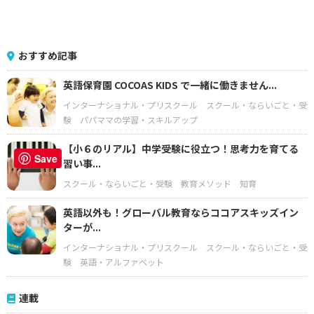
おすすめ記事
英語保育園 COCOAS KIDS で一緒に働きません...
インターナショナル・プリスクール
スクール・ならいごと・受
験
パパママの学習・スキルアップ
【小６のリアル】中学受験に役立つ！思考力を育てる
Save
習い事...
スクール・ならいごと・受験
教育メソッド
知育
英語以外も！グローバル教育ならココアスキッズイン
ターが...
インターナショナル・プリスクール
スクール・ならいごと・受
験
英語・アルファベット
連載