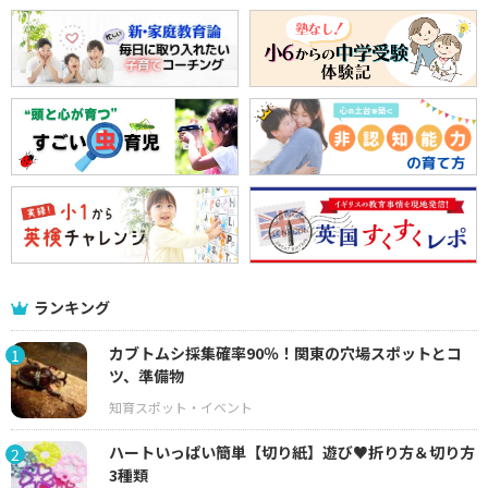
ランキング
カブトムシ採集確率90％！関東の穴場スポットとコ
1
ツ、準備物
ハートいっぱい簡単【切り紙】遊び♥折り方＆切り方
2
3種類