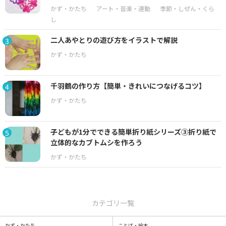
二人あやとりの遊び方をイラストで解説
3
千羽鶴の作り方【簡単・きれいにつなげるコツ】
4
子どもが1分でできる簡単折り紙シリーズ③折り紙で
5
立体的なカブトムシを作ろう
カテゴリ一覧
かず・かたち
ことば・絵本