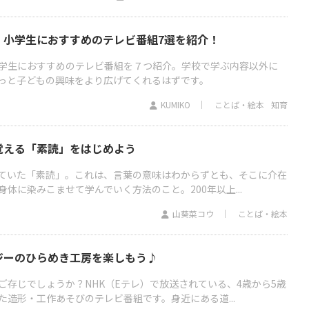
！小学生におすすめのテレビ番組7選を紹介！
学生におすすめのテレビ番組を７つ紹介。学校で学ぶ内容以外に
っと子どもの興味をより広げてくれるはずです。
KUMIKO
ことば・絵本
知育
覚える「素読」をはじめよう
ていた「素読」。これは、言葉の意味はわからずとも、そこに介在
体に染みこませて学んでいく方法のこと。200年以上...
山葵菜コウ
ことば・絵本
ジーのひらめき工房を楽しもう♪
ご存じでしょうか？NHK（Eテレ）で放送されている、4歳から5歳
造形・工作あそびのテレビ番組です。身近にある道...