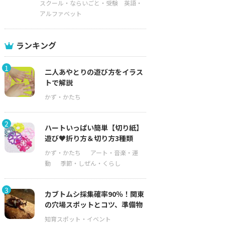
スクール・ならいごと・受験
英語・
アルファベット
ランキング
1
二人あやとりの遊び方をイラス
トで解説
2
ハートいっぱい簡単【切り紙】
遊び♥折り方＆切り方3種類
3
カブトムシ採集確率90％！関東
の穴場スポットとコツ、準備物