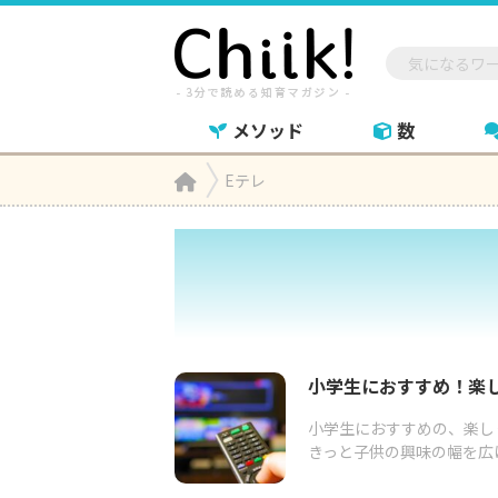
メソッド
数
Home
Eテレ

小学生におすすめ！楽
小学生におすすめの、楽し
きっと子供の興味の幅を広