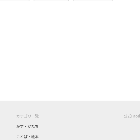
カテゴリ一覧
公式Fac
かず・かたち
ことば・絵本