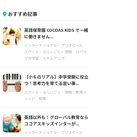
おすすめ記事
英語保育園 COCOAS KIDS で一緒
に働きません...
インターナショナル・プリスクール
スクール・ならいごと・受験
パパマ
マの学習・スキルアップ
【小６のリアル】中学受験に役立
つ！思考力を育てる習い事...
スクール・ならいごと・受験
教育メ
ソッド
知育
英語以外も！グローバル教育なら
ココアスキッズインターが...
インターナショナル・プリスクール