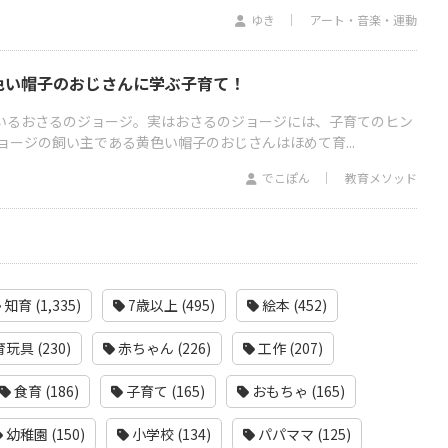
ゆき
アート・音楽・運動
色い帽子のおじさんに学ぶ子育て！
ているおさるのジョージ。実はおさるのジョージには、子育てのヒン
ージの飼い主である黄色い帽子のおじさんはほめて育...
でこぽん
教育メソッド
知育 (1,335)
7歳以上 (495)
絵本 (452)
玩具 (230)
赤ちゃん (226)
工作 (207)
食育 (186)
子育て (165)
おもちゃ (165)
幼稚園 (150)
小学校 (134)
パパママ (125)