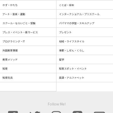
かず・かたち
ことば・絵本
アート・音楽・運動
インターナショナル・プリスクール
スクール・ならいごと・受験
パパママの学習・スキルアップ
プレス・イベント・新サービス
プレゼント
プログラミング・IT
地域・ライフスタイル
外国教育事情
季節・しぜん・くらし
教育メソッド
留学
知育
知育スポット・イベント
知育玩具
英語・アルファベット
Follow Me!