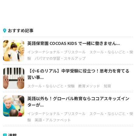
おすすめ記事
英語保育園 COCOAS KIDS で一緒に働きません...
インターナショナル・プリスクール
スクール・ならいごと・受
験
パパママの学習・スキルアップ
【小６のリアル】中学受験に役立つ！思考力を育てる
習い事...
スクール・ならいごと・受験
教育メソッド
知育
英語以外も！グローバル教育ならココアスキッズイン
ターが...
インターナショナル・プリスクール
スクール・ならいごと・受
験
英語・アルファベット
連載