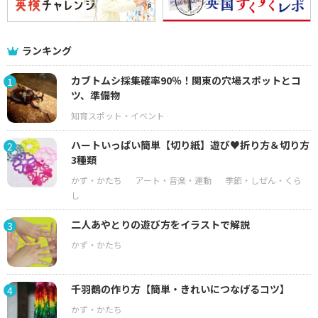
ランキング
カブトムシ採集確率90％！関東の穴場スポットとコ
1
ツ、準備物
ハートいっぱい簡単【切り紙】遊び♥折り方＆切り方
2
3種類
二人あやとりの遊び方をイラストで解説
3
千羽鶴の作り方【簡単・きれいにつなげるコツ】
4