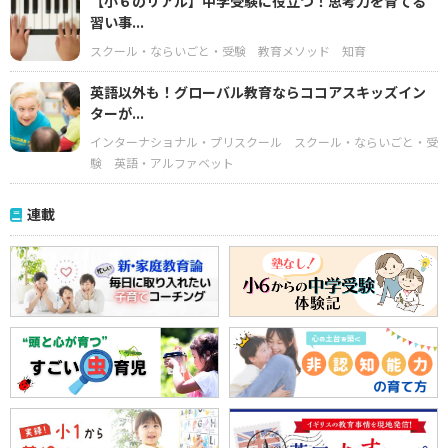
【小６のリアル】中学受験に役立つ！思考力を育てる
習い事...
スクール・ならいごと・受験
教育メソッド
知育
英語以外も！グローバル教育ならココアスキッズイン
ターが...
インターナショナル・プリスクール
スクール・ならいごと・受
験
英語・アルファベット
連載