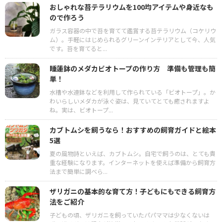
おしゃれな苔テラリウムを100均アイテムや身近なも
ので作ろう
ガラス容器の中で苔を育てて鑑賞する苔テラリウム（コケリウ
ム）。手軽にはじめられるグリーンインテリアとして今、人気
です。苔を育てると...
睡蓮鉢のメダカビオトープの作り方 準備も管理も簡
単！
水槽や水連鉢などを利用して作られている「ビオトープ」。か
わいらしいメダカが泳ぐ姿は、見ていてとても癒されますよ
ね。実は、ビオトープ...
カブトムシを飼うなら！おすすめの飼育ガイドと絵本
5選
夏の風物詩といえば、カブトムシ。自宅で飼うのは、とても貴
重な経験になります。インターネットを使えば準備から飼育方
法まで簡単に調べら...
ザリガニの基本的な育て方！子どもにもできる飼育方
法をご紹介
子どもの頃、ザリガニを飼っていたパパママは少なくないは