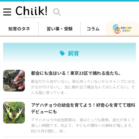
知育のタネ
習い事・受験
コラム
飼育
都会にも虫はいる！東京23区で捕れる虫たち。
都会だから虫がいない。車も持っていないからキャンプにはな
かなか行けないし、虫に触れ合う機会なんてほとんどない。そ
んな風に思っていま...
アゲハチョウの幼虫を育てよう！好奇心を育てて理科
デビューにも
アゲハチョウの幼虫飼育は、実はとっても簡単。変化が多くて
楽しい時間です。何より、子どもの理科への興味が増します。
約1カ月の間に、卵...