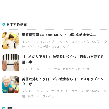
おすすめ記事
英語保育園 COCOAS KIDS で一緒に働きません...
インターナショナル・プリスクール
スクール・ならいごと・受
験
パパママの学習・スキルアップ
【小６のリアル】中学受験に役立つ！思考力を育てる
習い事...
スクール・ならいごと・受験
教育メソッド
知育
英語以外も！グローバル教育ならココアスキッズイン
ターが...
インターナショナル・プリスクール
スクール・ならいごと・受
験
英語・アルファベット
連載