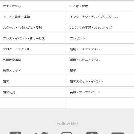
かず・かたち
ことば・絵本
アート・音楽・運動
インターナショナル・プリスクール
スクール・ならいごと・受験
パパママの学習・スキルアップ
プレス・イベント・新サービス
プレゼント
プログラミング・IT
地域・ライフスタイル
外国教育事情
季節・しぜん・くらし
教育メソッド
留学
知育
知育スポット・イベント
知育玩具
英語・アルファベット
Follow Me!