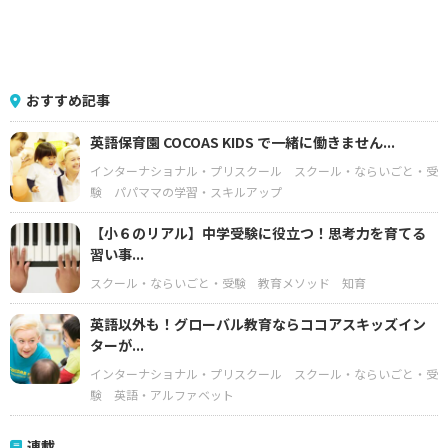
おすすめ記事
英語保育園 COCOAS KIDS で一緒に働きません...
インターナショナル・プリスクール
スクール・ならいごと・受
験
パパママの学習・スキルアップ
【小６のリアル】中学受験に役立つ！思考力を育てる
習い事...
スクール・ならいごと・受験
教育メソッド
知育
英語以外も！グローバル教育ならココアスキッズイン
ターが...
インターナショナル・プリスクール
スクール・ならいごと・受
験
英語・アルファベット
連載