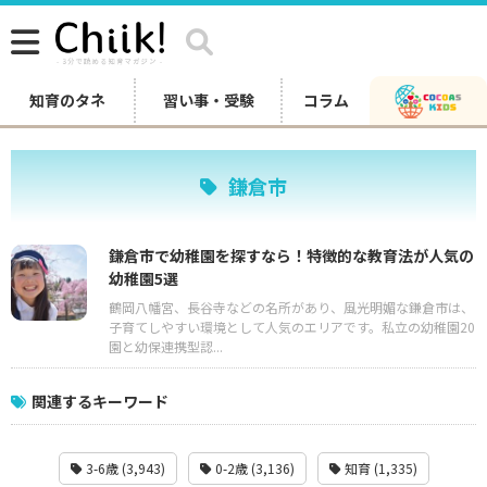
知育のタネ
習い事・受験
コラム
鎌倉市
鎌倉市で幼稚園を探すなら！特徴的な教育法が人気の
幼稚園5選
鶴岡八幡宮、長谷寺などの名所があり、風光明媚な鎌倉市は、
子育てしやすい環境として人気のエリアです。私立の幼稚園20
園と幼保連携型認...
関連するキーワード
3-6歳 (3,943)
0-2歳 (3,136)
知育 (1,335)