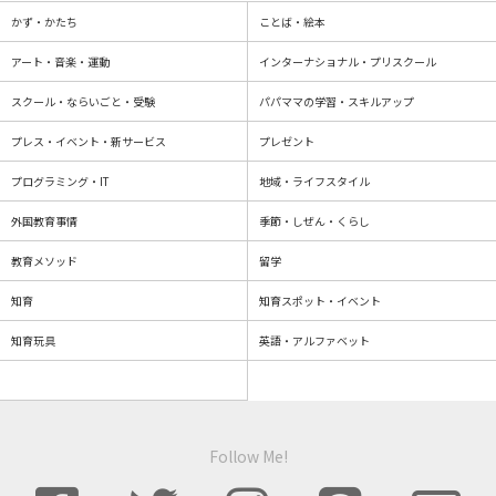
かず・かたち
ことば・絵本
アート・音楽・運動
インターナショナル・プリスクール
スクール・ならいごと・受験
パパママの学習・スキルアップ
プレス・イベント・新サービス
プレゼント
プログラミング・IT
地域・ライフスタイル
外国教育事情
季節・しぜん・くらし
教育メソッド
留学
知育
知育スポット・イベント
知育玩具
英語・アルファベット
Follow Me!