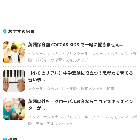
おすすめ記事
英語保育園 COCOAS KIDS で一緒に働きません...
インターナショナル・プリスクール
スクール・ならいごと・受
験
パパママの学習・スキルアップ
【小６のリアル】中学受験に役立つ！思考力を育てる
習い事...
スクール・ならいごと・受験
教育メソッド
知育
英語以外も！グローバル教育ならココアスキッズイン
ターが...
インターナショナル・プリスクール
スクール・ならいごと・受
験
英語・アルファベット
連載