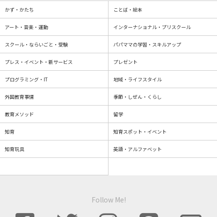
かず・かたち
ことば・絵本
アート・音楽・運動
インターナショナル・プリスクール
スクール・ならいごと・受験
パパママの学習・スキルアップ
プレス・イベント・新サービス
プレゼント
プログラミング・IT
地域・ライフスタイル
外国教育事情
季節・しぜん・くらし
教育メソッド
留学
知育
知育スポット・イベント
知育玩具
英語・アルファベット
Follow Me!