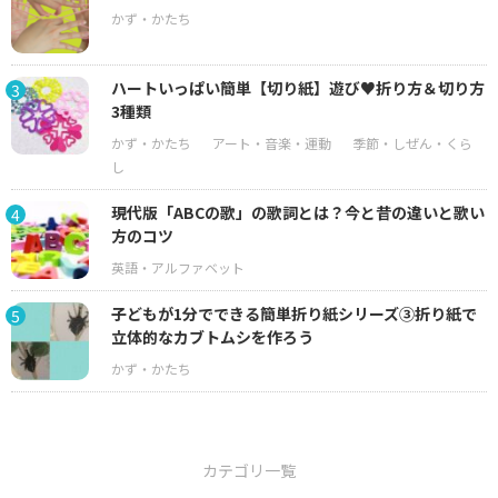
ハートいっぱい簡単【切り紙】遊び♥折り方＆切り方
3
3種類
現代版「ABCの歌」の歌詞とは？今と昔の違いと歌い
4
方のコツ
子どもが1分でできる簡単折り紙シリーズ③折り紙で
5
立体的なカブトムシを作ろう
カテゴリ一覧