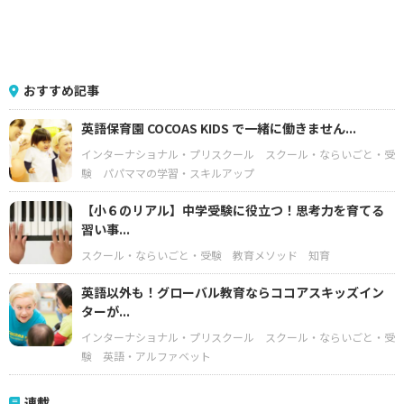
おすすめ記事
英語保育園 COCOAS KIDS で一緒に働きません...
インターナショナル・プリスクール
スクール・ならいごと・受
験
パパママの学習・スキルアップ
【小６のリアル】中学受験に役立つ！思考力を育てる
習い事...
スクール・ならいごと・受験
教育メソッド
知育
英語以外も！グローバル教育ならココアスキッズイン
ターが...
インターナショナル・プリスクール
スクール・ならいごと・受
験
英語・アルファベット
連載