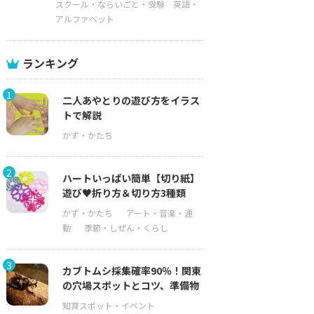
スクール・ならいごと・受験
英語・
アルファベット
ランキング
1
二人あやとりの遊び方をイラス
トで解説
2
ハートいっぱい簡単【切り紙】
遊び♥折り方＆切り方3種類
3
カブトムシ採集確率90％！関東
の穴場スポットとコツ、準備物