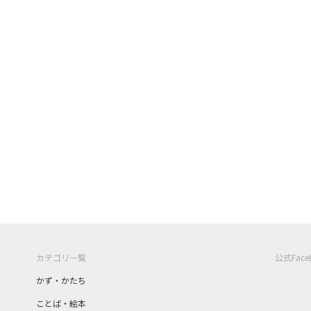
カテゴリ一覧
公式Fac
かず・かたち
ことば・絵本