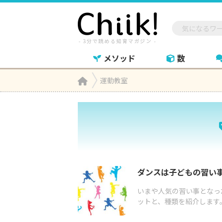
メソッド
数
Home
運動教室

ダンスは子どもの習い
いまや人気の習い事となっ
ットと、種類を紹介します