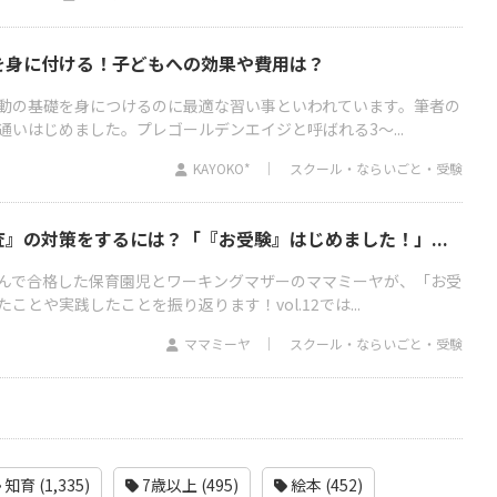
を身に付ける！子どもへの効果や費用は？
動の基礎を身につけるのに最適な習い事といわれています。筆者の
いはじめました。プレゴールデンエイジと呼ばれる3～...
KAYOKO*
スクール・ならいごと・受験
』の対策をするには？「『お受験』はじめました！」...
んで合格した保育園児とワーキングマザーのママミーヤが、「お受
とや実践したことを振り返ります！vol.12では...
ママミーヤ
スクール・ならいごと・受験
知育 (1,335)
7歳以上 (495)
絵本 (452)