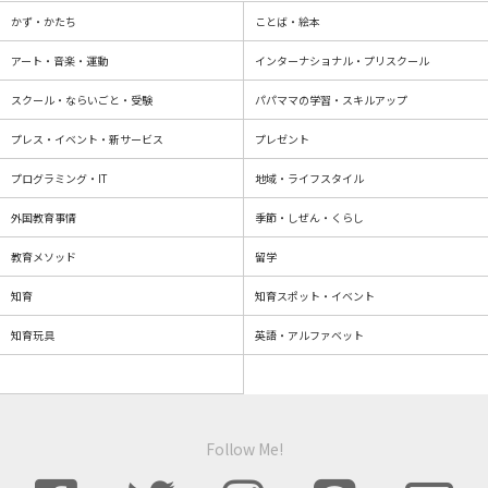
かず・かたち
ことば・絵本
アート・音楽・運動
インターナショナル・プリスクール
スクール・ならいごと・受験
パパママの学習・スキルアップ
プレス・イベント・新サービス
プレゼント
プログラミング・IT
地域・ライフスタイル
外国教育事情
季節・しぜん・くらし
教育メソッド
留学
知育
知育スポット・イベント
知育玩具
英語・アルファベット
Follow Me!