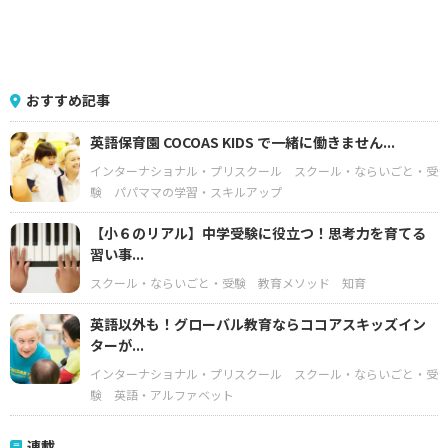
おすすめ記事
英語保育園 COCOAS KIDS で一緒に働きません...
インターナショナル・プリスクール
スクール・ならいごと・受
験
パパママの学習・スキルアップ
【小６のリアル】中学受験に役立つ！思考力を育てる
習い事...
スクール・ならいごと・受験
教育メソッド
知育
英語以外も！グローバル教育ならココアスキッズイン
ターが...
インターナショナル・プリスクール
スクール・ならいごと・受
験
英語・アルファベット
連載