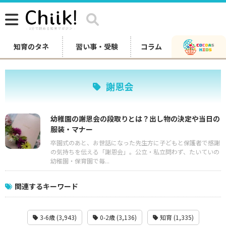
知育のタネ
習い事・受験
コラム
謝恩会
幼稚園の謝恩会の段取りとは？出し物の決定や当日の
服装・マナー
卒園式のあと、お世話になった先生方に子どもと保護者で感謝
の気持ちを伝える「謝恩会」。公立・私立問わず、たいていの
幼稚園・保育園で毎...
関連するキーワード
3-6歳 (3,943)
0-2歳 (3,136)
知育 (1,335)