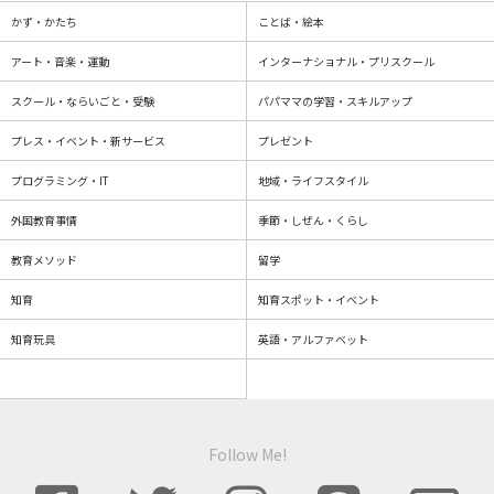
かず・かたち
ことば・絵本
アート・音楽・運動
インターナショナル・プリスクール
スクール・ならいごと・受験
パパママの学習・スキルアップ
プレス・イベント・新サービス
プレゼント
プログラミング・IT
地域・ライフスタイル
外国教育事情
季節・しぜん・くらし
教育メソッド
留学
知育
知育スポット・イベント
知育玩具
英語・アルファベット
Follow Me!