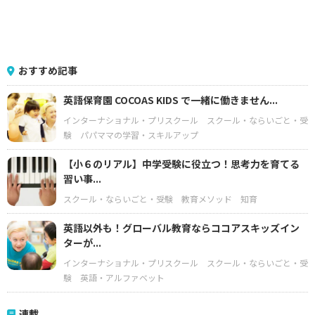
おすすめ記事
英語保育園 COCOAS KIDS で一緒に働きません...
インターナショナル・プリスクール
スクール・ならいごと・受
験
パパママの学習・スキルアップ
【小６のリアル】中学受験に役立つ！思考力を育てる
習い事...
スクール・ならいごと・受験
教育メソッド
知育
英語以外も！グローバル教育ならココアスキッズイン
ターが...
インターナショナル・プリスクール
スクール・ならいごと・受
験
英語・アルファベット
連載