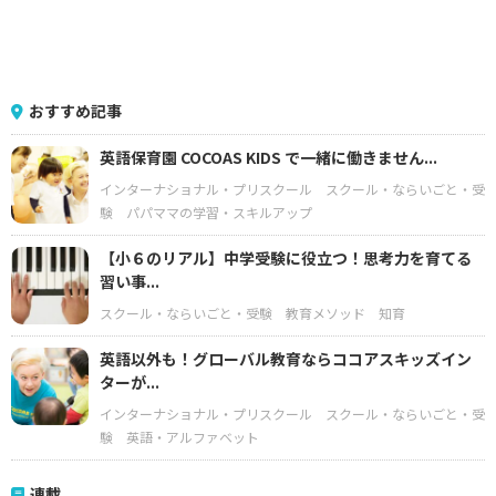
おすすめ記事
英語保育園 COCOAS KIDS で一緒に働きません...
インターナショナル・プリスクール
スクール・ならいごと・受
験
パパママの学習・スキルアップ
【小６のリアル】中学受験に役立つ！思考力を育てる
習い事...
スクール・ならいごと・受験
教育メソッド
知育
英語以外も！グローバル教育ならココアスキッズイン
ターが...
インターナショナル・プリスクール
スクール・ならいごと・受
験
英語・アルファベット
連載