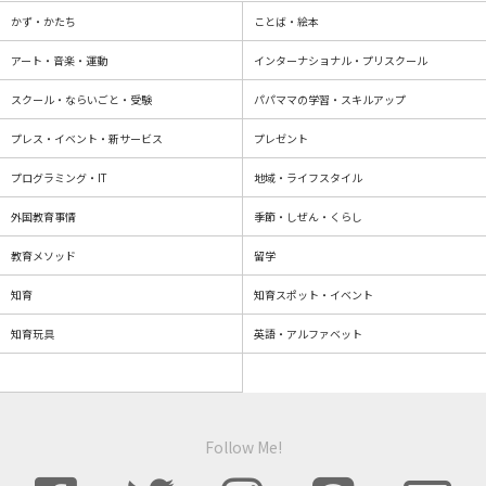
かず・かたち
ことば・絵本
アート・音楽・運動
インターナショナル・プリスクール
スクール・ならいごと・受験
パパママの学習・スキルアップ
プレス・イベント・新サービス
プレゼント
プログラミング・IT
地域・ライフスタイル
外国教育事情
季節・しぜん・くらし
教育メソッド
留学
知育
知育スポット・イベント
知育玩具
英語・アルファベット
Follow Me!