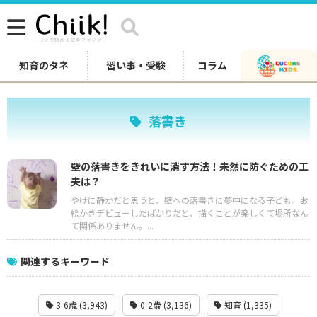
知育のタネ
習い事・受験
コラム
落書き
壁の落書きをきれいに消す方法！未然に防ぐための工
夫は？
やけに静かだと思うと、壁への落書きに夢中になる子ども。お
絵かきデビューしたばかりだと、描くことが楽しくて場所なん
て関係ありません。...
関連するキーワード
3-6歳 (3,943)
0-2歳 (3,136)
知育 (1,335)