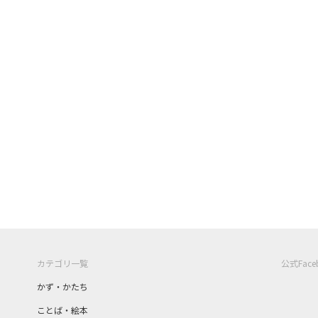
カテゴリ一覧
公式Fac
かず・かたち
ことば・絵本