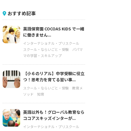
おすすめ記事
英語保育園 COCOAS KIDS で一緒
に働きません...
インターナショナル・プリスクール
スクール・ならいごと・受験
パパマ
マの学習・スキルアップ
【小６のリアル】中学受験に役立
つ！思考力を育てる習い事...
スクール・ならいごと・受験
教育メ
ソッド
知育
英語以外も！グローバル教育なら
ココアスキッズインターが...
インターナショナル・プリスクール