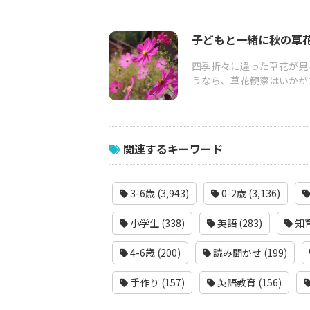
子どもと一緒に秋の草
四季折々に違った草花が見
うなら、草花観察はいかが
関連するキーワード
3-6歳 (3,943)
0-2歳 (3,136)
小学生 (338)
英語 (283)
知育
4-6歳 (200)
読み聞かせ (199)
手作り (157)
英語教育 (156)