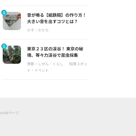
4
音が鳴る【紙鉄砲】の作り方！
大きい音を出すコツとは？
5
東京２３区の渓谷！ 東京の秘
境、等々力渓谷で昆虫採集
ebookページ