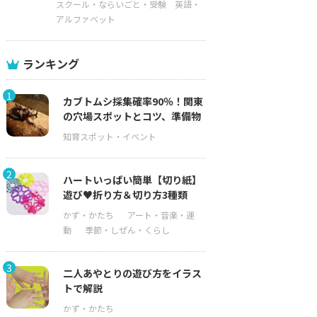
スクール・ならいごと・受験
英語・
アルファベット
ランキング
1
カブトムシ採集確率90％！関東
の穴場スポットとコツ、準備物
2
ハートいっぱい簡単【切り紙】
遊び♥折り方＆切り方3種類
3
二人あやとりの遊び方をイラス
トで解説