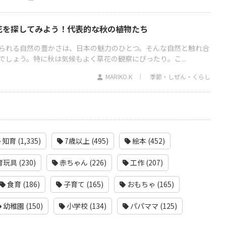
花を探してみよう！代表的な秋の植物たち
られる自然の豊かさは、日本の魅力のひとつ。そんな自然と触れ合
でしょう。特に秋は気候もよく草花の観察にぴったり。こ...
MARIKO.K
季節・しぜん・くらし
知育 (1,335)
7歳以上 (495)
絵本 (452)
玩具 (230)
赤ちゃん (226)
工作 (207)
食育 (186)
子育て (165)
おもちゃ (165)
幼稚園 (150)
小学校 (134)
パパママ (125)