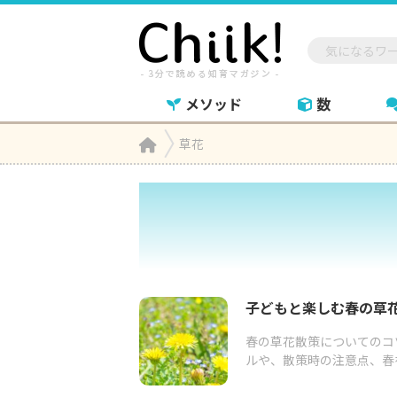
メソッド
数
Home
草花

子どもと楽しむ春の草
春の草花散策についてのコ
ルや、散策時の注意点、春