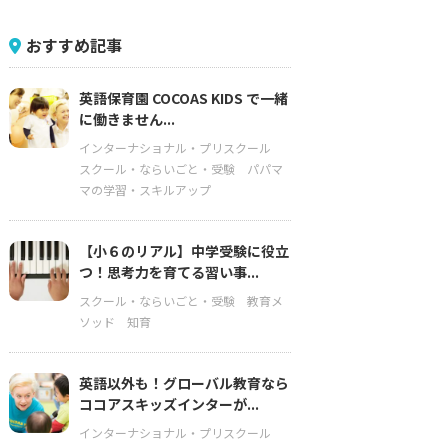
おすすめ記事
英語保育園 COCOAS KIDS で一緒
に働きません...
インターナショナル・プリスクール
スクール・ならいごと・受験
パパマ
マの学習・スキルアップ
【小６のリアル】中学受験に役立
つ！思考力を育てる習い事...
スクール・ならいごと・受験
教育メ
ソッド
知育
英語以外も！グローバル教育なら
ココアスキッズインターが...
インターナショナル・プリスクール