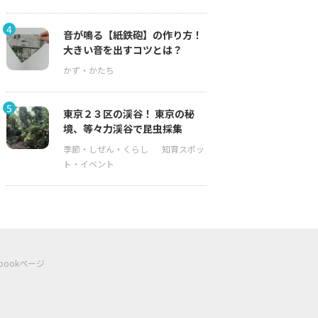
4
音が鳴る【紙鉄砲】の作り方！
大きい音を出すコツとは？
5
東京２３区の渓谷！ 東京の秘
境、等々力渓谷で昆虫採集
ebookページ