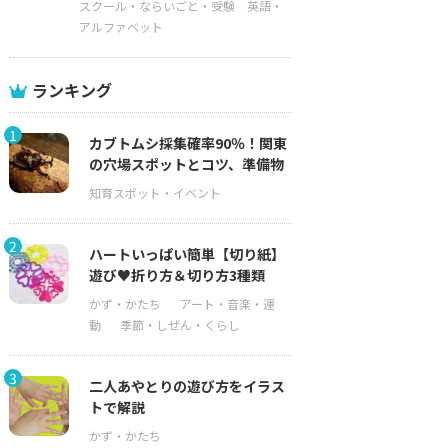
スクール・ならいごと・受験
英語・
アルファベット
ランキング
1
カブトムシ採集確率90％！関東
の穴場スポットとコツ、準備物
2
ハートいっぱい簡単【切り紙】
遊び♥折り方＆切り方3種類
3
二人あやとりの遊び方をイラス
トで解説