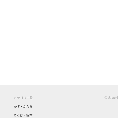
カテゴリ一覧
公式Fac
かず・かたち
ことば・絵本