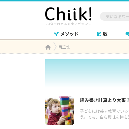
メソッド
数
Home
自主性

読み書き計算より大事
子どもには英才教育でいろ
う。でも、自ら興味を持ち