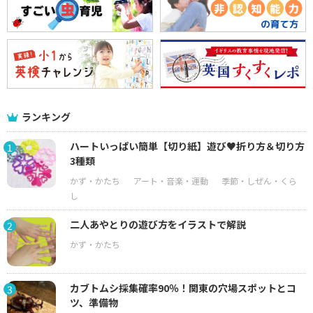
ランキング
ハートいっぱい簡単【切り紙】遊び♥折り方＆切り方
1
3種類
二人あやとりの遊び方をイラストで解説
2
カブトムシ採集確率90％！関東の穴場スポットとコ
3
ツ、準備物