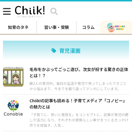
知育のタネ
習い事・受験
コラム
育児漫画
毛布をかぶってごっこ遊び。次女が扮する驚きの正体
とは！？
娘2人の育児中。毎日の生活や育児で笑ってしまったできごと
から悩みまで、今までを振り返ってマンガにしています。
Chiik!の記事も読める！子育てメディア「コノビー」
の魅力とは
「子育てに、笑いと発見を」をコンセプトに、記事が育児の癒
しや活力になり、それぞれの家族らしい幸せをつくるきっかけ
作りを目指す、人気...