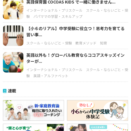
英語保育園 COCOAS KIDS で一緒に働きません...
インターナショナル・プリスクール
スクール・ならいごと・受
験
パパママの学習・スキルアップ
【小６のリアル】中学受験に役立つ！思考力を育てる
習い事...
スクール・ならいごと・受験
教育メソッド
知育
英語以外も！グローバル教育ならココアスキッズイン
ターが...
インターナショナル・プリスクール
スクール・ならいごと・受
験
英語・アルファベット
連載