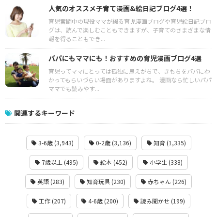
人気のオススメ子育て漫画&絵日記ブログ4選！
育児奮闘中の現役ママが綴る育児漫画ブログや育児絵日記ブロ
グは、読んで楽しむこともできますが、子育てのさまざまな情
報を得ることもでき...
パパにもママにも！おすすめの育児漫画ブログ4選
育児ってママにとっては孤独に思えがちで、きもちをパパにわ
かってもらいづらい場面がありますよね。 漫画なら忙しいパパ
ママでも読みやす...
関連するキーワード
3-6歳 (3,943)
0-2歳 (3,136)
知育 (1,335)
7歳以上 (495)
絵本 (452)
小学生 (338)
英語 (283)
知育玩具 (230)
赤ちゃん (226)
工作 (207)
4-6歳 (200)
読み聞かせ (199)