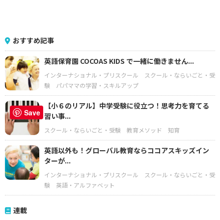
おすすめ記事
英語保育園 COCOAS KIDS で一緒に働きません...
インターナショナル・プリスクール
スクール・ならいごと・受
験
パパママの学習・スキルアップ
【小６のリアル】中学受験に役立つ！思考力を育てる
Save
習い事...
スクール・ならいごと・受験
教育メソッド
知育
英語以外も！グローバル教育ならココアスキッズイン
ターが...
インターナショナル・プリスクール
スクール・ならいごと・受
験
英語・アルファベット
連載