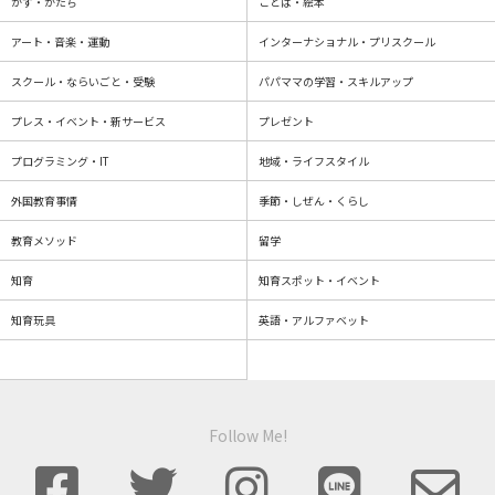
かず・かたち
ことば・絵本
アート・音楽・運動
インターナショナル・プリスクール
スクール・ならいごと・受験
パパママの学習・スキルアップ
プレス・イベント・新サービス
プレゼント
プログラミング・IT
地域・ライフスタイル
外国教育事情
季節・しぜん・くらし
教育メソッド
留学
知育
知育スポット・イベント
知育玩具
英語・アルファベット
Follow Me!