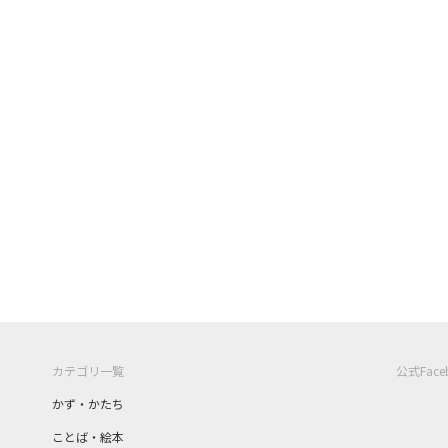
カテゴリ一覧
公式Fac
かず・かたち
ことば・絵本