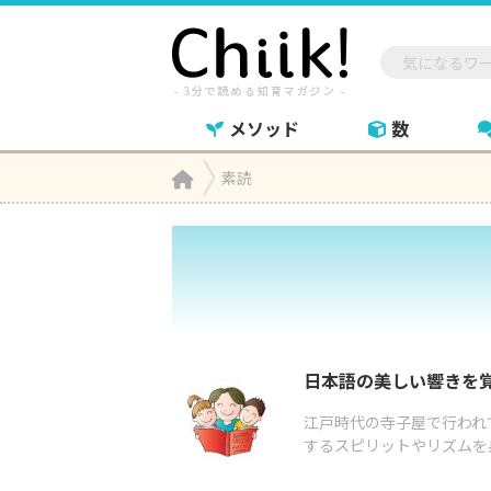
メソッド
数
Home
素読

日本語の美しい響きを
江戸時代の寺子屋で行われ
するスピリットやリズムを身