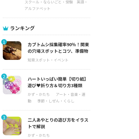
スクール・ならいごと・受験
英語・
アルファベット
ランキング
1
カブトムシ採集確率90％！関東
の穴場スポットとコツ、準備物
2
ハートいっぱい簡単【切り紙】
遊び♥折り方＆切り方3種類
3
二人あやとりの遊び方をイラス
トで解説