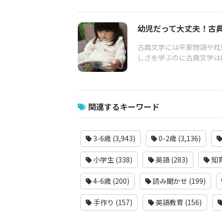
幼児だって大丈夫！古
古典文学には平家物語や枕
しさを学ぶのに古典文学は
関連するキーワード
3-6歳 (3,943)
0-2歳 (3,136)
小学生 (338)
英語 (283)
知育
4-6歳 (200)
読み聞かせ (199)
手作り (157)
英語教育 (156)