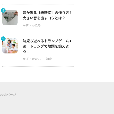
4
音が鳴る【紙鉄砲】の作り方！
大きい音を出すコツとは？
5
幼児も遊べるトランプゲーム3
選！トランプで地頭を鍛えよ
う！
ebookページ