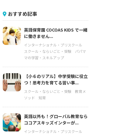
おすすめ記事
英語保育園 COCOAS KIDS で一緒
に働きません...
インターナショナル・プリスクール
スクール・ならいごと・受験
パパマ
マの学習・スキルアップ
【小６のリアル】中学受験に役立
つ！思考力を育てる習い事...
スクール・ならいごと・受験
教育メ
ソッド
知育
英語以外も！グローバル教育なら
ココアスキッズインターが...
インターナショナル・プリスクール