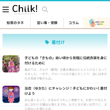
知育のタネ
習い事・受験
コラム
着付け
子どもの「きもの」幼い頃から気軽に伝統衣装を身に
付けるために
最近では、きもの（着物）を着る機会はどんどん少なくなって
きました。一方で、グローバル化が進んだことで、逆に日本文
化を見直す動きも出...
浴衣（ゆかた）にチャレンジ！子どもにかわいく着付
けよう
日も長くなって、夕涼みがうれしい季節です。お祭りや花火大
会に出かける機会も増えますね。お子さまの思い出作りに、ま
た和の心を育むため...