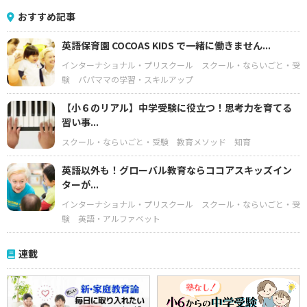
おすすめ記事
英語保育園 COCOAS KIDS で一緒に働きません...
インターナショナル・プリスクール
スクール・ならいごと・受
験
パパママの学習・スキルアップ
【小６のリアル】中学受験に役立つ！思考力を育てる
習い事...
スクール・ならいごと・受験
教育メソッド
知育
英語以外も！グローバル教育ならココアスキッズイン
ターが...
インターナショナル・プリスクール
スクール・ならいごと・受
験
英語・アルファベット
連載