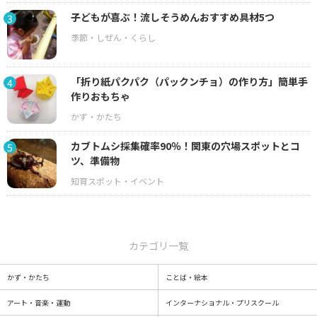
子どもが喜ぶ！流しそうめんおすすめ具材5つ
3
「折り紙パクパク（パックンチョ）の作り方」簡単手
4
作りおもちゃ
カブトムシ採集確率90％！関東の穴場スポットとコ
5
ツ、準備物
カテゴリ一覧
かず・かたち
ことば・絵本
アート・音楽・運動
インターナショナル・プリスクール