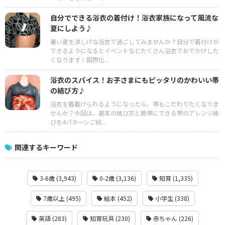
自分でできる浴衣の着付け！浴衣家族になって風流な
夏にしよう♪
暑い夏を涼しげな浴衣で過ごしてみませんか？自分で着付けが
できるようになるとイベントなどたくさん浴衣でおでかけした
くなります！国際化...
浴衣のスパイス！お子さまにもピッタリのかわいい帯
の結び方♪
浴衣を着着けられるようになったら、帯もこだわりたくなりま
せんか？今回は、基本の結び方と簡単にできる帯のアレンジ結
びを4パターンご紹...
関連するキーワード
3-6歳 (3,943)
0-2歳 (3,136)
知育 (1,335)
7歳以上 (495)
絵本 (452)
小学生 (338)
英語 (283)
知育玩具 (230)
赤ちゃん (226)