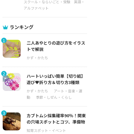
スクール・ならいごと・受験
英語・
アルファベット
ランキング
1
二人あやとりの遊び方をイラス
トで解説
2
ハートいっぱい簡単【切り紙】
遊び♥折り方＆切り方3種類
3
カブトムシ採集確率90％！関東
の穴場スポットとコツ、準備物