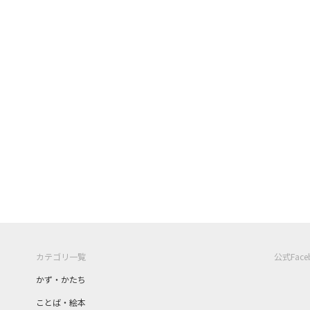
カテゴリ一覧
公式Fac
かず・かたち
ことば・絵本