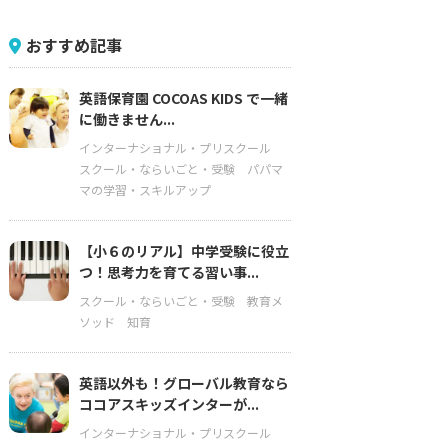
おすすめ記事
英語保育園 COCOAS KIDS で一緒
に働きません...
インターナショナル・プリスクール
スクール・ならいごと・受験
パパマ
マの学習・スキルアップ
【小６のリアル】中学受験に役立
つ！思考力を育てる習い事...
スクール・ならいごと・受験
教育メ
ソッド
知育
英語以外も！グローバル教育なら
ココアスキッズインターが...
インターナショナル・プリスクール