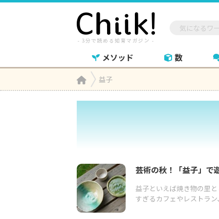
メソッド
数
Home
益子

芸術の秋！「益子」で
益子といえば焼き物の里と
すぎるカフェやレストラン、