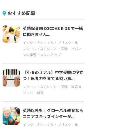
おすすめ記事
英語保育園 COCOAS KIDS で一緒
に働きません...
インターナショナル・プリスクール
スクール・ならいごと・受験
パパマ
マの学習・スキルアップ
【小６のリアル】中学受験に役立
つ！思考力を育てる習い事...
スクール・ならいごと・受験
教育メ
ソッド
知育
英語以外も！グローバル教育なら
ココアスキッズインターが...
インターナショナル・プリスクール