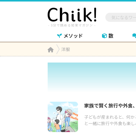
メソッド
数
Home
洋服

家族で賢く旅行や外食、
子どもが産まれると、何か
と一緒に旅行や外食も楽し