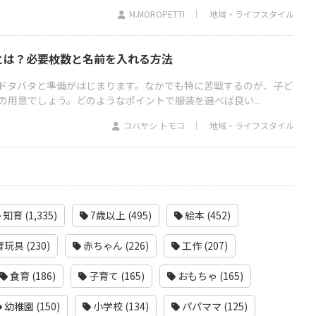
M.MOROPETTI
地域・ライフスタイル
とは？必要枚数と名前を入れる方法
ドタバタと準備がはじまります。なかでも特に苦戦するのが、子ど
の用意でしょう。どのようなポイントで服装を選べば良い...
コバヤシ トモコ
地域・ライフスタイル
知育 (1,335)
7歳以上 (495)
絵本 (452)
玩具 (230)
赤ちゃん (226)
工作 (207)
食育 (186)
子育て (165)
おもちゃ (165)
幼稚園 (150)
小学校 (134)
パパママ (125)