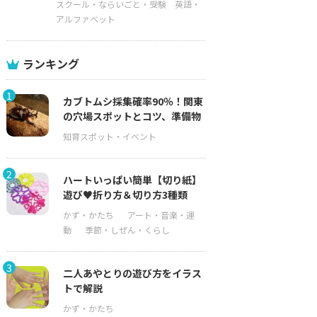
スクール・ならいごと・受験
英語・
アルファベット
ランキング
1
カブトムシ採集確率90％！関東
の穴場スポットとコツ、準備物
2
ハートいっぱい簡単【切り紙】
遊び♥折り方＆切り方3種類
3
二人あやとりの遊び方をイラス
トで解説