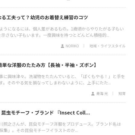
なる工夫って？幼児のお着替え練習のコツ
ようになるには、個人差があるもの。1歳頃からやりたがる子もい
示さない子もいます。一度興味を持つとどんどん積極的...
NORIKO
地域・ライフスタイル
！簡単な洋服のたたみ方【長袖・半袖・ズボン】
事に興味津々。洗濯物をたたんでいると、「ぼくもやる！」と手を
。そのやる気を損なってしまわないように、上手にたた...
青海 光
知育
モチーフ・ブランド 『Insect Coll...
川照之さんが、昆虫モチーフ洋服をプロデュース。ブランド名は
on＝昆虫採集」。その昆虫モチーフイラストのか...