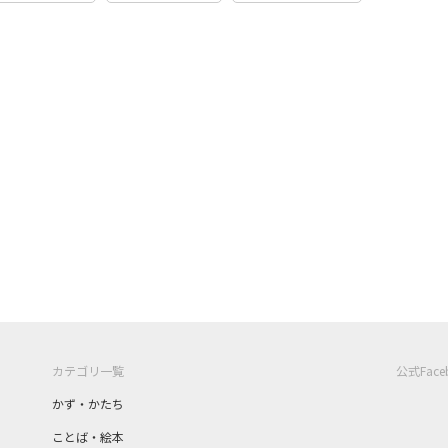
カテゴリ一覧
公式Fac
かず・かたち
ことば・絵本