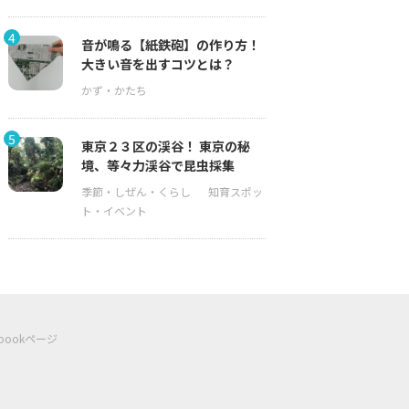
4
音が鳴る【紙鉄砲】の作り方！
大きい音を出すコツとは？
5
東京２３区の渓谷！ 東京の秘
境、等々力渓谷で昆虫採集
ebookページ