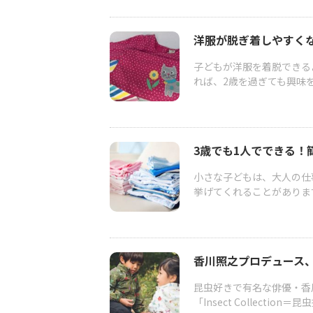
洋服が脱ぎ着しやすく
子どもが洋服を着脱できる
れば、2歳を過ぎても興味を
3歳でも1人でできる
小さな子どもは、大人の仕
挙げてくれることがあります
香川照之プロデュース、昆虫
昆虫好きで有名な俳優・香
「Insect Collecti