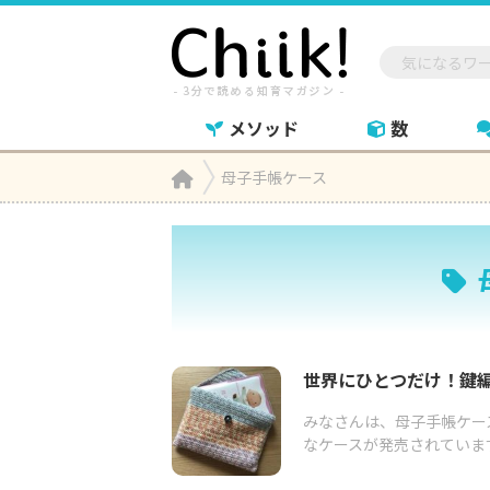
メソッド
数
Home
母子手帳ケース

世界にひとつだけ！鍵
みなさんは、母子手帳ケー
なケースが発売されています