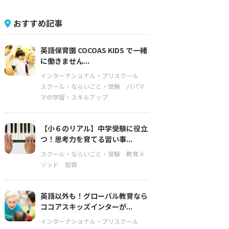
おすすめ記事
英語保育園 COCOAS KIDS で一緒
に働きません...
インターナショナル・プリスクール
スクール・ならいごと・受験
パパマ
マの学習・スキルアップ
【小６のリアル】中学受験に役立
つ！思考力を育てる習い事...
スクール・ならいごと・受験
教育メ
ソッド
知育
英語以外も！グローバル教育なら
ココアスキッズインターが...
インターナショナル・プリスクール