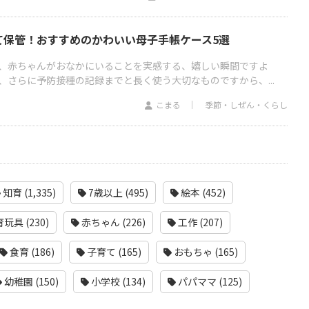
て保管！おすすめのかわいい母子手帳ケース5選
、赤ちゃんがおなかにいることを実感する、嬉しい瞬間ですよ
、さらに予防接種の記録までと長く使う大切なものですから、...
こまる
季節・しぜん・くらし
知育 (1,335)
7歳以上 (495)
絵本 (452)
玩具 (230)
赤ちゃん (226)
工作 (207)
食育 (186)
子育て (165)
おもちゃ (165)
幼稚園 (150)
小学校 (134)
パパママ (125)