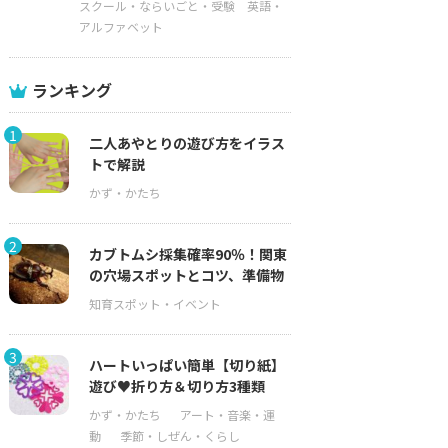
スクール・ならいごと・受験
英語・
アルファベット
ランキング
1
二人あやとりの遊び方をイラス
トで解説
2
カブトムシ採集確率90％！関東
の穴場スポットとコツ、準備物
3
ハートいっぱい簡単【切り紙】
遊び♥折り方＆切り方3種類