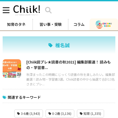
知育のタネ
習い事・受験
コラム
椎名誠
[Chiik読プレ★読書の秋2021] 編集部厳選！ 読みも
の・学習書...
秋深まったこの時期にじっくり読書の秋を楽しみたい。編集部
厳選！読み物・学習書3選。Chiik読者の中から抽選で合計13名
さまにプレ...
関連するキーワード
3-6歳 (3,943)
0-2歳 (3,136)
知育 (1,335)