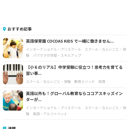
おすすめ記事
英語保育園 COCOAS KIDS で一緒に働きません...
インターナショナル・プリスクール
スクール・ならいごと・受
験
パパママの学習・スキルアップ
【小６のリアル】中学受験に役立つ！思考力を育てる
習い事...
スクール・ならいごと・受験
教育メソッド
知育
英語以外も！グローバル教育ならココアスキッズイン
ターが...
インターナショナル・プリスクール
スクール・ならいごと・受
験
英語・アルファベット
連載