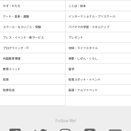
かず・かたち
ことば・絵本
アート・音楽・運動
インターナショナル・プリスクール
スクール・ならいごと・受験
パパママの学習・スキルアップ
プレス・イベント・新サービス
プレゼント
プログラミング・IT
地域・ライフスタイル
外国教育事情
季節・しぜん・くらし
教育メソッド
留学
知育
知育スポット・イベント
知育玩具
英語・アルファベット
Follow Me!