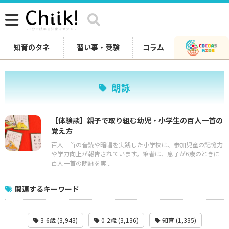
知育のタネ
習い事・受験
コラム
朗詠
【体験談】親子で取り組む幼児・小学生の百人一首の
覚え方
百人一首の音読や暗唱を実践した小学校は、参加児童の記憶力
や学力向上が報告されています。筆者は、息子が6歳のときに
百人一首の朗詠を実...
関連するキーワード
3-6歳 (3,943)
0-2歳 (3,136)
知育 (1,335)