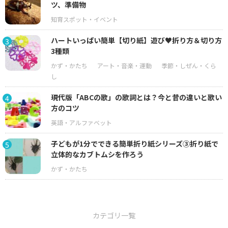
ツ、準備物
ハートいっぱい簡単【切り紙】遊び♥折り方＆切り方
3
3種類
現代版「ABCの歌」の歌詞とは？今と昔の違いと歌い
4
方のコツ
子どもが1分でできる簡単折り紙シリーズ③折り紙で
5
立体的なカブトムシを作ろう
カテゴリ一覧