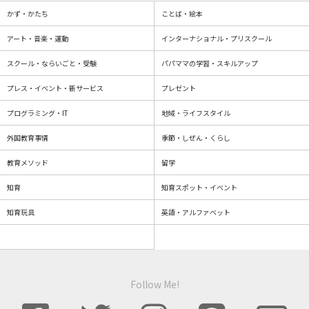
かず・かたち
ことば・絵本
アート・音楽・運動
インターナショナル・プリスクール
スクール・ならいごと・受験
パパママの学習・スキルアップ
プレス・イベント・新サービス
プレゼント
プログラミング・IT
地域・ライフスタイル
外国教育事情
季節・しぜん・くらし
教育メソッド
留学
知育
知育スポット・イベント
知育玩具
英語・アルファベット
Follow Me!