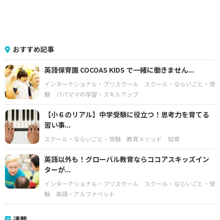
おすすめ記事
英語保育園 COCOAS KIDS で一緒に働きません...
インターナショナル・プリスクール
スクール・ならいごと・受
験
パパママの学習・スキルアップ
【小６のリアル】中学受験に役立つ！思考力を育てる
習い事...
スクール・ならいごと・受験
教育メソッド
知育
英語以外も！グローバル教育ならココアスキッズイン
ターが...
インターナショナル・プリスクール
スクール・ならいごと・受
験
英語・アルファベット
連載